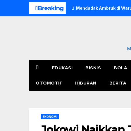
Skip
Breaking
Mendadak Ambruk di Waru
to
content
M
EDUKASI
BISNIS
BOLA
OTOMOTIF
HIBURAN
BERITA
EKONOMI
Jokowi Naikkan