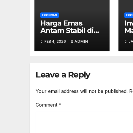
EKONOMI
EKO
Harga Emas
In
Antam Stabil di
Ma
Rp2,235 Juta per
Ka
FEB 4, 2026
ADMIN
JA
Gram pada Jumat
R
Ini
Di
Pr
Hi
Leave a Reply
Your email address will not be published.
R
Comment
*