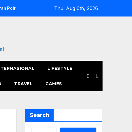
Thu. Aug 6th, 2026
an Polres Metro Jakarta Barat Hebohkan Pagi Hari, Ini Fakta 
al
NTERNASIONAL
LIFESTYLE
B
TRAVEL
GAMES
Search