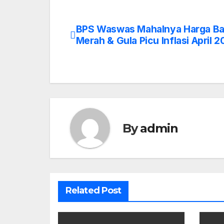
BPS Waswas Mahalnya Harga B
Post
Merah & Gula Picu Inflasi April 
navigation
By
admin
Related Post