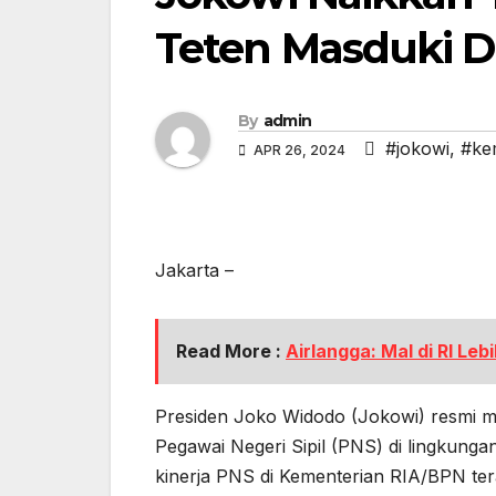
Teten Masduki D
By
admin
#jokowi
,
#ke
APR 26, 2024
Jakarta –
Read More :
Airlangga: Mal di RI Leb
Presiden Joko Widodo (Jokowi) resmi me
Pegawai Negeri Sipil (PNS) di lingkun
kinerja PNS di Kementerian RIA/BPN ter