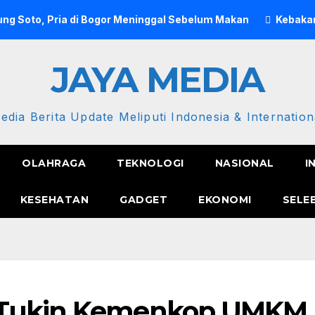
ng Soto, Pria di Bogor Meninggal Sebelum Makan
Kebakar
JAYA MEDIA
edia Berita Update Meliputi Indonesia & Internation
OLAHRAGA
TEKNOLOGI
NASIONAL
I
KESEHATAN
GADGET
EKONOMI
SELE
 Tukin Kemenkop UMKM,