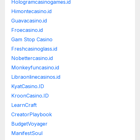
Hologramcasinogames.id
Himontecasino.id
Guavacasino.id
Froecasino.id
Gam Stop Casino
Freshcasinoglass.id
Nobettercasino.id
Monkeyfuncasino.id
Libraonlinecasinos.id
KyatCasino.ID
KroonCasino.ID
LearnCraft
CreatorPlaybook
BudgetVoyager
ManifestSoul