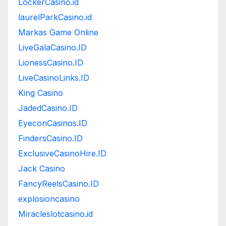
LockerCasino.id
laurelParkCasino.id
Markas Game Online
LiveGalaCasino.ID
LionessCasino.ID
LiveCasinoLinks.ID
King Casino
JadedCasino.ID
EyeconCasinos.ID
FindersCasino.ID
ExclusiveCasinoHire.ID
Jack Casino
FancyReelsCasino.ID
explosioncasino
Miracleslotcasino.id