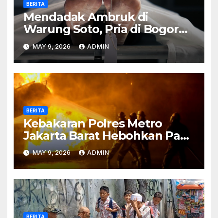
BERITA
Mendadak Ambruk di
Warung Soto, Pria di Bogor
Meninggal Sebelum Makan
MAY 9, 2026
ADMIN
BERITA
Kebakaran Polres Metro
Jakarta Barat Hebohkan Pagi
Hari, Ini Fakta Terbarunya
MAY 9, 2026
ADMIN
BERITA