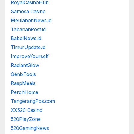
RoyalCasinoHub
Samosa Casino
MeulabohNews.id
TabananPost.id
BabelNews.id
TimurUpdate.id
ImproveYourself
RadiantGlow
GenixTools
RaspMeals
PerchHome
TangerangPos.com
XX520 Casino
520PlayZone
520GamingNews