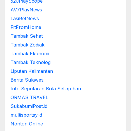
520PlayScope
AV7PlayNews
LasiBetNews
FitFromHome
Tambak Sehat
Tambak Zodiak
Tambak Ekonomi
Tambak Teknologi
Liputan Kalimantan
Berita Sulawesi
Info Seputaran Bola Setiap hari
ORMAS TRAVEL
SukabumiPost.id
multisportsy.id
Nonton Online