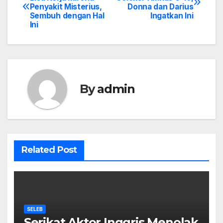
Penyakit Misterius,
Donna dan Darius
navigation
Sembuh dengan Hal
Ingatkan Ini
Ini
By
admin
Related Post
SELEB
Serikat Aktor Inggris Menolak