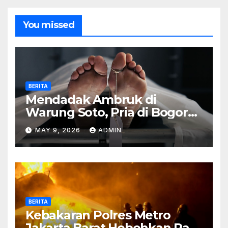
You missed
BERITA
Mendadak Ambruk di
Warung Soto, Pria di Bogor
Meninggal Sebelum Makan
MAY 9, 2026
ADMIN
BERITA
Kebakaran Polres Metro
Jakarta Barat Hebohkan Pagi