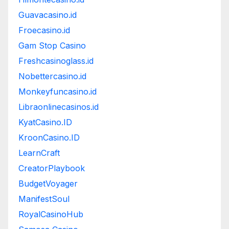
Guavacasino.id
Froecasino.id
Gam Stop Casino
Freshcasinoglass.id
Nobettercasino.id
Monkeyfuncasino.id
Libraonlinecasinos.id
KyatCasino.ID
KroonCasino.ID
LearnCraft
CreatorPlaybook
BudgetVoyager
ManifestSoul
RoyalCasinoHub