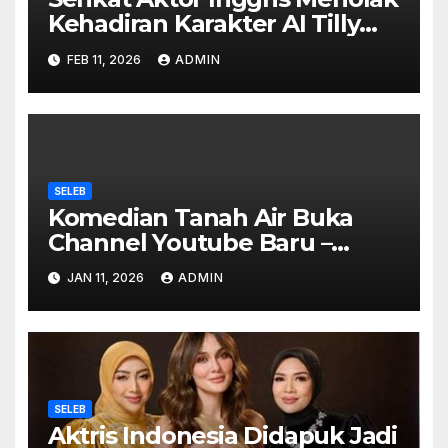
Kehadiran Karakter AI Tilly
Norwood Sebagai Aktris
FEB 11, 2026
ADMIN
SELEB
Komedian Tanah Air Buka
Channel Youtube Baru –
Subscriber Tembus 500 Ribu
JAN 11, 2026
ADMIN
Dalam 1 Minggu
SELEB
Aktris Indonesia Didapuk Jadi