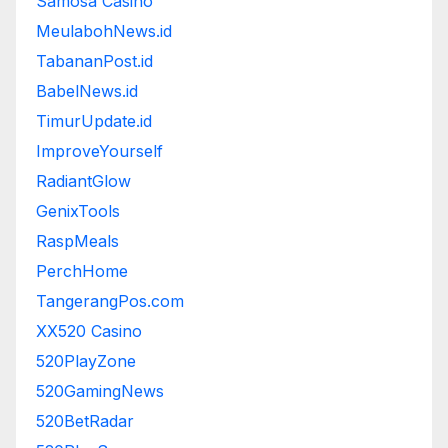
Samosa Casino
MeulabohNews.id
TabananPost.id
BabelNews.id
TimurUpdate.id
ImproveYourself
RadiantGlow
GenixTools
RaspMeals
PerchHome
TangerangPos.com
XX520 Casino
520PlayZone
520GamingNews
520BetRadar