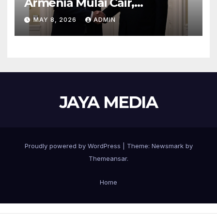
Armenia Mulai Cair,
Perbatasan Siap Dibuka
MAY 8, 2026
ADMIN
JAYA MEDIA
Proudly powered by WordPress
|
Theme:
Newsmark
by
Themeansar
.
Home