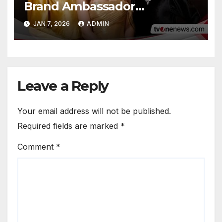
Brand Ambassador
Internasional – Nilai Kontrak
JAN 7, 2026
ADMIN
Rp100 M
Leave a Reply
Your email address will not be published.
Required fields are marked
*
Comment
*