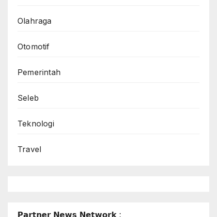
Olahraga
Otomotif
Pemerintah
Seleb
Teknologi
Travel
𝗣𝗮𝗿𝘁𝗻𝗲𝗿 𝗡𝗲𝘄𝘀 𝗡𝗲𝘁𝘄𝗼𝗿𝗸 :