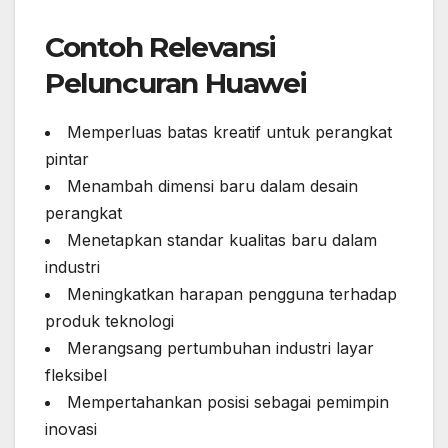
Contoh Relevansi
Peluncuran Huawei
Memperluas batas kreatif untuk perangkat
pintar
Menambah dimensi baru dalam desain
perangkat
Menetapkan standar kualitas baru dalam
industri
Meningkatkan harapan pengguna terhadap
produk teknologi
Merangsang pertumbuhan industri layar
fleksibel
Mempertahankan posisi sebagai pemimpin
inovasi