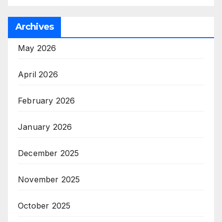
Archives
May 2026
April 2026
February 2026
January 2026
December 2025
November 2025
October 2025