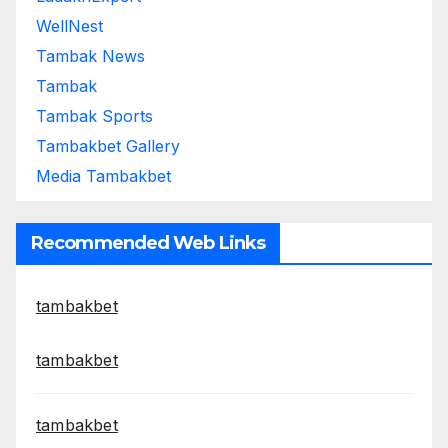
WellNest
Tambak News
Tambak
Tambak Sports
Tambakbet Gallery
Media Tambakbet
Recommended Web Links
tambakbet
tambakbet
tambakbet