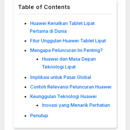
Table of Contents
Huawei Kenalkan Tablet Lipat
Pertama di Dunia
Fitur Unggulan Huawei Tablet Lipat
Mengapa Peluncuran Ini Penting?
Huawei dan Masa Depan
Teknologi Lipat
Implikasi untuk Pasar Global
Contoh Relevansi Peluncuran Huawei
Keunggulan Teknologi Huawei
Inovasi yang Menarik Perhatian
Penutup