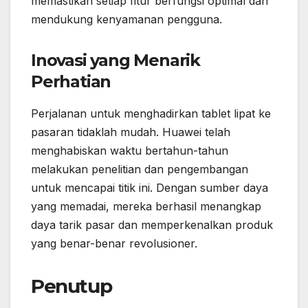
memastikan setiap fitur berfungsi optimal dan
mendukung kenyamanan pengguna.
Inovasi yang Menarik
Perhatian
Perjalanan untuk menghadirkan tablet lipat ke
pasaran tidaklah mudah. Huawei telah
menghabiskan waktu bertahun-tahun
melakukan penelitian dan pengembangan
untuk mencapai titik ini. Dengan sumber daya
yang memadai, mereka berhasil menangkap
daya tarik pasar dan memperkenalkan produk
yang benar-benar revolusioner.
Penutup