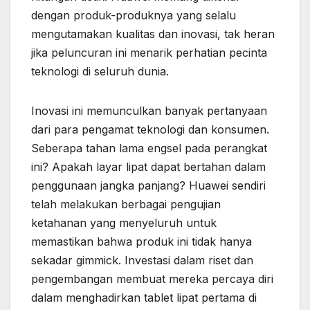
dengan produk-produknya yang selalu
mengutamakan kualitas dan inovasi, tak heran
jika peluncuran ini menarik perhatian pecinta
teknologi di seluruh dunia.
Inovasi ini memunculkan banyak pertanyaan
dari para pengamat teknologi dan konsumen.
Seberapa tahan lama engsel pada perangkat
ini? Apakah layar lipat dapat bertahan dalam
penggunaan jangka panjang? Huawei sendiri
telah melakukan berbagai pengujian
ketahanan yang menyeluruh untuk
memastikan bahwa produk ini tidak hanya
sekadar gimmick. Investasi dalam riset dan
pengembangan membuat mereka percaya diri
dalam menghadirkan tablet lipat pertama di