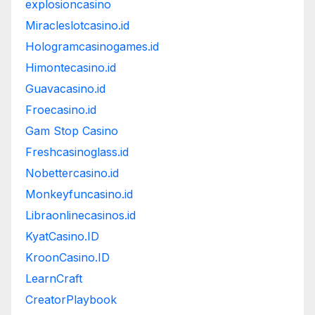
explosioncasino
Miracleslotcasino.id
Hologramcasinogames.id
Himontecasino.id
Guavacasino.id
Froecasino.id
Gam Stop Casino
Freshcasinoglass.id
Nobettercasino.id
Monkeyfuncasino.id
Libraonlinecasinos.id
KyatCasino.ID
KroonCasino.ID
LearnCraft
CreatorPlaybook