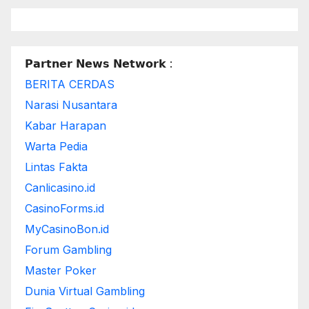
𝗣𝗮𝗿𝘁𝗻𝗲𝗿 𝗡𝗲𝘄𝘀 𝗡𝗲𝘁𝘄𝗼𝗿𝗸 :
BERITA CERDAS
Narasi Nusantara
Kabar Harapan
Warta Pedia
Lintas Fakta
Canlicasino.id
CasinoForms.id
MyCasinoBon.id
Forum Gambling
Master Poker
Dunia Virtual Gambling