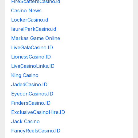
FireScattersCasino.id
Casino News
LockerCasino.id
laurelParkCasino.id
Markas Game Online
LiveGalaCasino.ID
LionessCasino.ID
LiveCasinoLinks.ID
King Casino
JadedCasino.ID
EyeconCasinos.ID
FindersCasino.ID
ExclusiveCasinoHire.ID
Jack Casino
FancyReelsCasino.ID