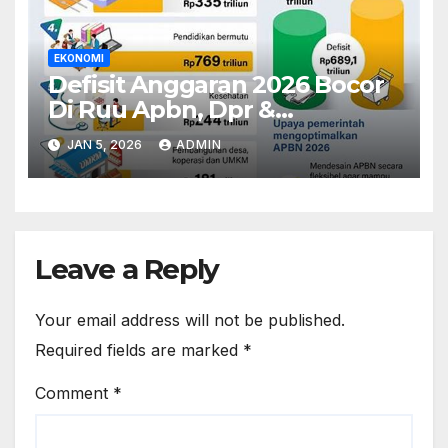
EKONOMI
Defisit Anggaran 2026 Bocor
Di Ruu Apbn, Dpr &
Pemerintah Adu Argumen
JAN 5, 2026
ADMIN
Leave a Reply
Your email address will not be published.
Required fields are marked
*
Comment
*