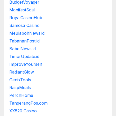
BudgetVoyager
ManifestSoul
RoyalCasinoHub
Samosa Casino
MeulabohNews.id
TabananPost.id
BabelNews.id
TimurUpdate.id
ImproveYourself
RadiantGlow
GenixTools
RaspMeals
PerchHome
TangerangPos.com
XX520 Casino