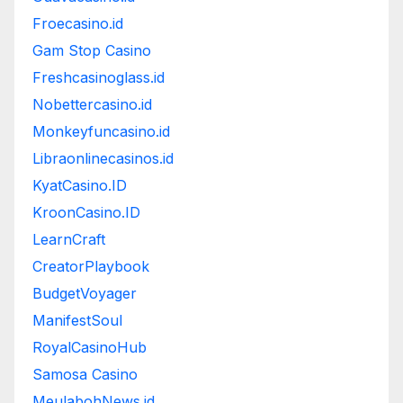
Froecasino.id
Gam Stop Casino
Freshcasinoglass.id
Nobettercasino.id
Monkeyfuncasino.id
Libraonlinecasinos.id
KyatCasino.ID
KroonCasino.ID
LearnCraft
CreatorPlaybook
BudgetVoyager
ManifestSoul
RoyalCasinoHub
Samosa Casino
MeulabohNews.id