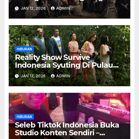
Meroket
JAN 12, 2026
ADMIN
HIBURAN
Reality Show Survive
Indonesia Syuting Di Pulau
Terpencil – Peserta Dari 12
JAN 12, 2026
ADMIN
Negara
HIBURAN
Seleb Tiktok Indonesia Buka
Studio Konten Sendiri –