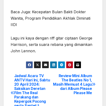
Baca Juga: Kecepatan Bulan Bakti Dokter
Wanita, Program Pendidikan Akhlak Diminati
IIDI
Lagu ini kaya dengan riff gitar ciptaan George
Harrison, serta suara rebana yang dimainkan
John Lennon.
Jadwal Acara TV
Review Mini Album
Post
ANTV Hari Ini, Sabtu
The Beatles No 1,
20 April 2024:
Masih Memuat 4 Lagu
navigation
Saksikan Deretan
dari Album Please
Film The Real
Please Me
Parakang dan
Kepergok Pocong
serta Santet I: