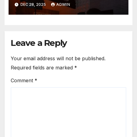
Kolaborasi Dengan Brand
DEC 28, 2025
ADMIN
Global
Leave a Reply
Your email address will not be published.
Required fields are marked
*
Comment
*