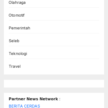
Olahraga
Otomotif
Pemerintah
Seleb
Teknologi
Travel
𝗣𝗮𝗿𝘁𝗻𝗲𝗿 𝗡𝗲𝘄𝘀 𝗡𝗲𝘁𝘄𝗼𝗿𝗸 :
BERITA CERDAS