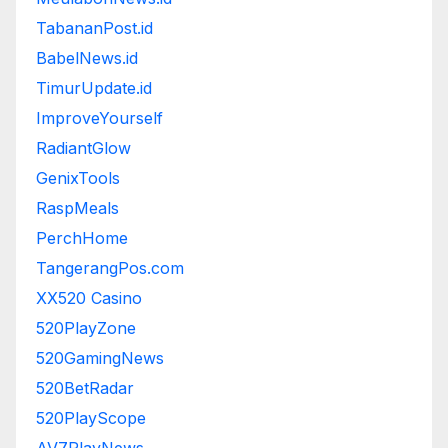
TabananPost.id
BabelNews.id
TimurUpdate.id
ImproveYourself
RadiantGlow
GenixTools
RaspMeals
PerchHome
TangerangPos.com
XX520 Casino
520PlayZone
520GamingNews
520BetRadar
520PlayScope