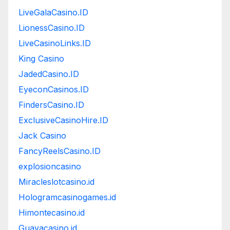
LiveGalaCasino.ID
LionessCasino.ID
LiveCasinoLinks.ID
King Casino
JadedCasino.ID
EyeconCasinos.ID
FindersCasino.ID
ExclusiveCasinoHire.ID
Jack Casino
FancyReelsCasino.ID
explosioncasino
Miracleslotcasino.id
Hologramcasinogames.id
Himontecasino.id
Guavacasino.id