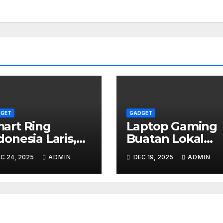
GET
GADGET
art Ring
Laptop Gaming
donesia Laris,
Buatan Lokal
sa Pantau Gula
Tembus Pasar
C 24, 2025
ADMIN
DEC 19, 2025
ADMIN
rah & Tekanan
Global – Harga
Mulai Rp10 Juta