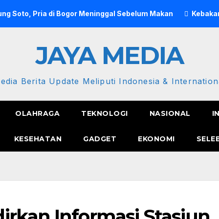
ng Soto, Pria di Bogor Meninggal Sebelum Makan
Kebakar
JAYA MEDIA
edia Berita Update Meliputi Indonesia & Internation
OLAHRAGA
TEKNOLOGI
NASIONAL
I
KESEHATAN
GADGET
EKONOMI
SELE
irkan Informasi Stasiun