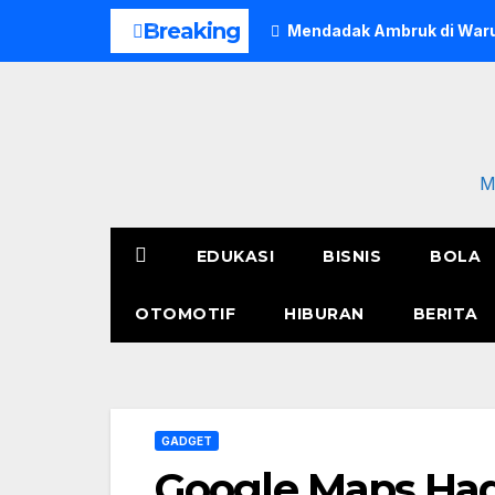
Skip
Breaking
Mendadak Ambruk di Waru
to
content
M
EDUKASI
BISNIS
BOLA
OTOMOTIF
HIBURAN
BERITA
GADGET
Google Maps Had