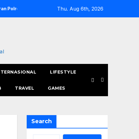
Thu. Aug 6th, 2026
an Polres Metro Jakarta Barat Hebohkan Pagi Hari, Ini Fakta 
al
NTERNASIONAL
LIFESTYLE
B
TRAVEL
GAMES
Search