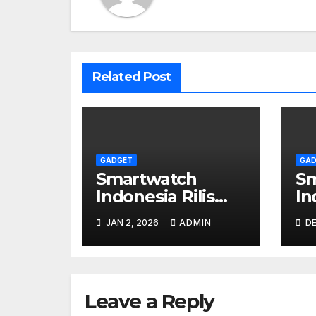
Related Post
GADGET
GAD
Smartwatch
Sm
Indonesia Rilis
In
Fitur Baru: Ekg &
Bi
JAN 2, 2026
ADMIN
DE
Pemantau Stress
Da
Real-time
Leave a Reply