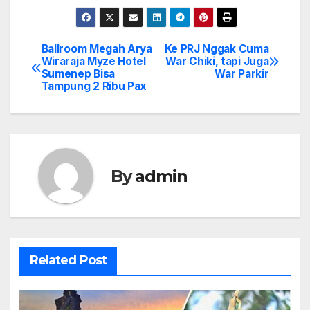
Ballroom Megah Arya
Ke PRJ Nggak Cuma
Post
Wiraraja Myze Hotel
War Chiki, tapi Juga
Sumenep Bisa
War Parkir
navigation
Tampung 2 Ribu Pax
By
admin
Related Post