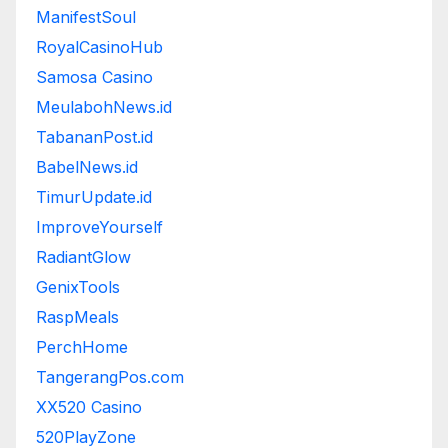
ManifestSoul
RoyalCasinoHub
Samosa Casino
MeulabohNews.id
TabananPost.id
BabelNews.id
TimurUpdate.id
ImproveYourself
RadiantGlow
GenixTools
RaspMeals
PerchHome
TangerangPos.com
XX520 Casino
520PlayZone