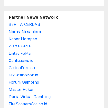
𝗣𝗮𝗿𝘁𝗻𝗲𝗿 𝗡𝗲𝘄𝘀 𝗡𝗲𝘁𝘄𝗼𝗿𝗸 :
BERITA CERDAS
Narasi Nusantara
Kabar Harapan
Warta Pedia
Lintas Fakta
Canlicasino.id
CasinoForms.id
MyCasinoBon.id
Forum Gambling
Master Poker
Dunia Virtual Gambling
FireScattersCasino.id