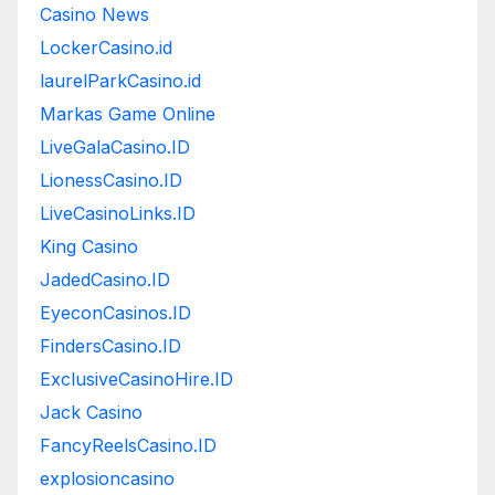
Casino News
LockerCasino.id
laurelParkCasino.id
Markas Game Online
LiveGalaCasino.ID
LionessCasino.ID
LiveCasinoLinks.ID
King Casino
JadedCasino.ID
EyeconCasinos.ID
FindersCasino.ID
ExclusiveCasinoHire.ID
Jack Casino
FancyReelsCasino.ID
explosioncasino