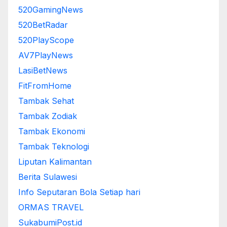
520GamingNews
520BetRadar
520PlayScope
AV7PlayNews
LasiBetNews
FitFromHome
Tambak Sehat
Tambak Zodiak
Tambak Ekonomi
Tambak Teknologi
Liputan Kalimantan
Berita Sulawesi
Info Seputaran Bola Setiap hari
ORMAS TRAVEL
SukabumiPost.id