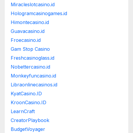
Miracleslotcasino.id
Hologramcasinogames.id
Himontecasino.id
Guavacasino.id
Froecasino.id
Gam Stop Casino
Freshcasinoglass.id
Nobettercasino.id
Monkeyfuncasino.id
Libraonlinecasinos.id
KyatCasino.ID
KroonCasino.ID
LearnCraft
CreatorPlaybook
BudgetVoyager