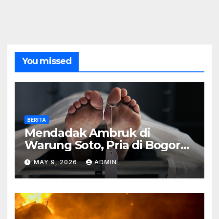
You missed
BERITA
Mendadak Ambruk di
Warung Soto, Pria di Bogor
Meninggal Sebelum Makan
MAY 9, 2026
ADMIN