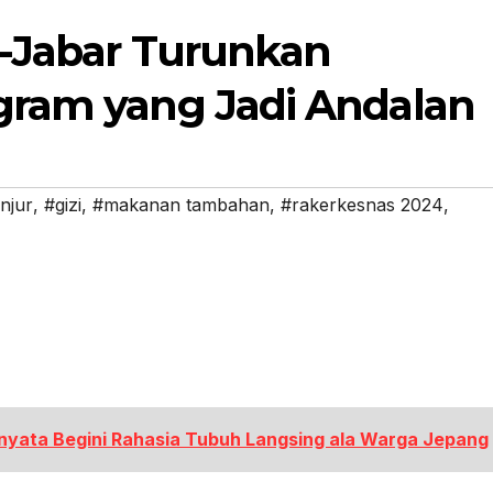
Se-Jabar Turunkan
ogram yang Jadi Andalan
njur
,
#gizi
,
#makanan tambahan
,
#rakerkesnas 2024
,
nyata Begini Rahasia Tubuh Langsing ala Warga Jepang