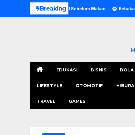
Skip
Breaking
ria di Bogor Meninggal Sebelum Makan
Kebakaran Polres 
to
content
M
EDUKASI
BISNIS
BOLA
LIFESTYLE
OTOMOTIF
HIBURA
TRAVEL
GAMES