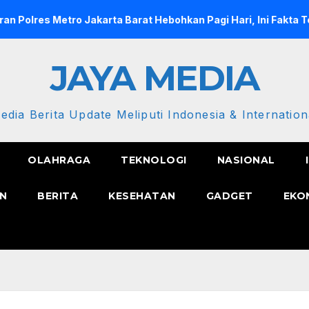
Metro Jakarta Barat Hebohkan Pagi Hari, Ini Fakta Terbarunya
JAYA MEDIA
edia Berita Update Meliputi Indonesia & Internation
OLAHRAGA
TEKNOLOGI
NASIONAL
N
BERITA
KESEHATAN
GADGET
EKO