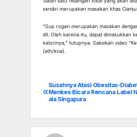
Salah satu hidangan lokal yang akan d
sendiri merupakan masakan khas Cianjur 
“Sup rogan merupakan masakan dengan k
dll. Oleh karena itu, dapat dimasukkan 
kalorinya,” tutupnya. Saksikan video “K
(ath/kna).
Susahnya Atasi Obesitas-Diabe
Post
Menkes Bicara Rencana Label Nu
navigation
ala Singapura