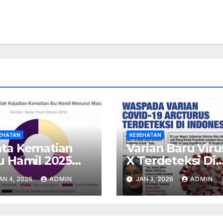
EHATAN
KESEHATAN
ta Kematian
Varian Baru Viru
u Hamil 2025
X Terdeteksi Di
run Signifikan –
Indonesia –
AN 4, 2026
ADMIN
JAN 3, 2026
ADMIN
ogram Nasional
Kemenkes Imba
nilai Sukses
Warga Waspad