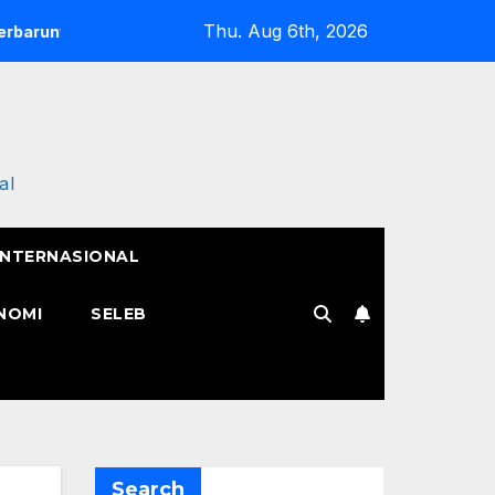
Thu. Aug 6th, 2026
Semangat Pak Tarno Jualan Keliling Meski Belum Pulih, 
al
INTERNASIONAL
NOMI
SELEB
Search