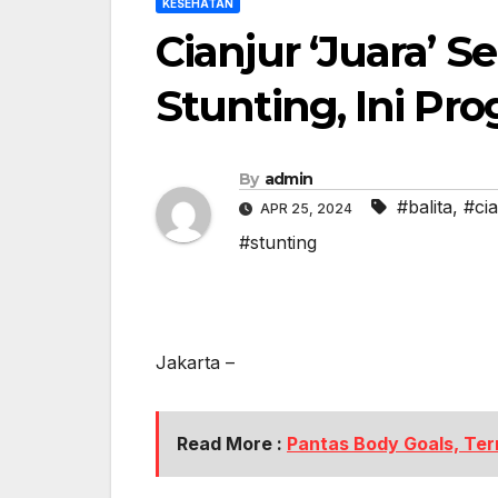
KESEHATAN
Cianjur ‘Juara’ 
Stunting, Ini Pr
By
admin
#balita
,
#cia
APR 25, 2024
#stunting
Jakarta –
Read More :
Pantas Body Goals, Ter