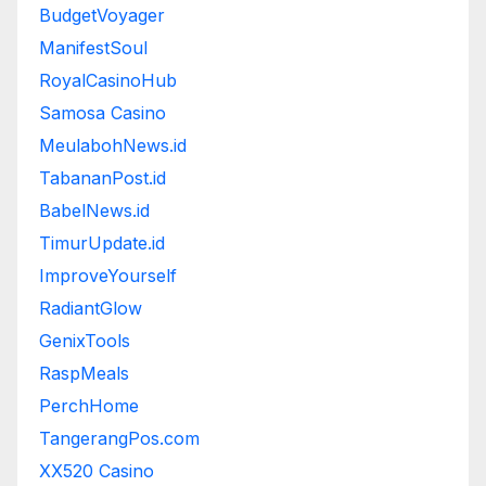
BudgetVoyager
ManifestSoul
RoyalCasinoHub
Samosa Casino
MeulabohNews.id
TabananPost.id
BabelNews.id
TimurUpdate.id
ImproveYourself
RadiantGlow
GenixTools
RaspMeals
PerchHome
TangerangPos.com
XX520 Casino