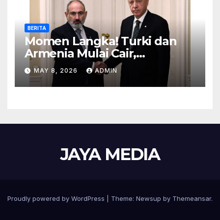
BERITA
Momen Langka! Turki dan
Armenia Mulai Cair,
Perbatasan Siap Dibuka
MAY 8, 2026
ADMIN
JAYA MEDIA
Proudly powered by WordPress
|
Theme: Newsup by
Themeansar
.