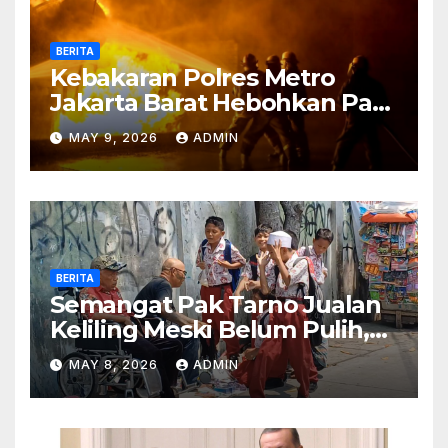
BERITA
Kebakaran Polres Metro
Jakarta Barat Hebohkan Pagi
Hari, Ini Fakta Terbarunya
MAY 9, 2026
ADMIN
BERITA
Semangat Pak Tarno Jualan
Keliling Meski Belum Pulih,
Tetap Menghibur dan Cari
MAY 8, 2026
ADMIN
Nafkah