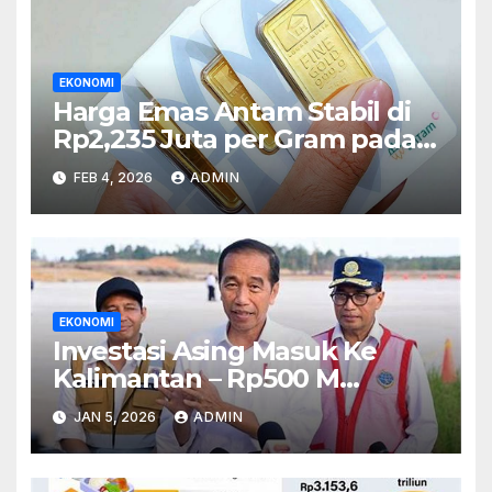
EKONOMI
Harga Emas Antam Stabil di
Rp2,235 Juta per Gram pada
Jumat Ini
FEB 4, 2026
ADMIN
EKONOMI
Investasi Asing Masuk Ke
Kalimantan – Rp500 M
Disiapkan Untuk Proyek
JAN 5, 2026
ADMIN
Energi Hijau