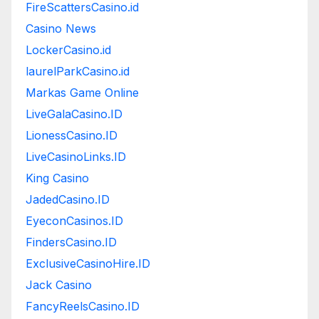
FireScattersCasino.id
Casino News
LockerCasino.id
laurelParkCasino.id
Markas Game Online
LiveGalaCasino.ID
LionessCasino.ID
LiveCasinoLinks.ID
King Casino
JadedCasino.ID
EyeconCasinos.ID
FindersCasino.ID
ExclusiveCasinoHire.ID
Jack Casino
FancyReelsCasino.ID