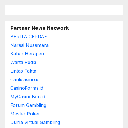
𝗣𝗮𝗿𝘁𝗻𝗲𝗿 𝗡𝗲𝘄𝘀 𝗡𝗲𝘁𝘄𝗼𝗿𝗸 :
BERITA CERDAS
Narasi Nusantara
Kabar Harapan
Warta Pedia
Lintas Fakta
Canlicasino.id
CasinoForms.id
MyCasinoBon.id
Forum Gambling
Master Poker
Dunia Virtual Gambling