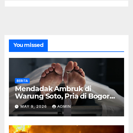
You missed
BERITA
Mendadak Ambruk di
Warung Soto, Pria di Bogor
Meninggal Sebelum Makan
MAY 9, 2026
ADMIN