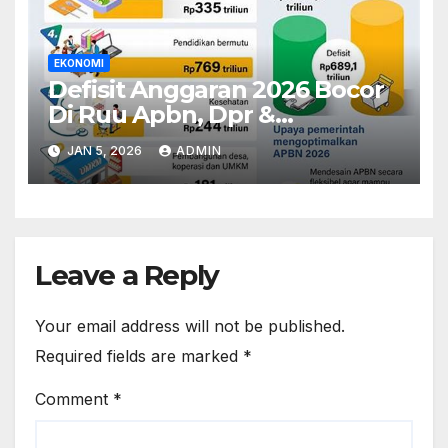
EKONOMI
Defisit Anggaran 2026 Bocor
Di Ruu Apbn, Dpr &
Pemerintah Adu Argumen
JAN 5, 2026
ADMIN
Leave a Reply
Your email address will not be published.
Required fields are marked
*
Comment
*