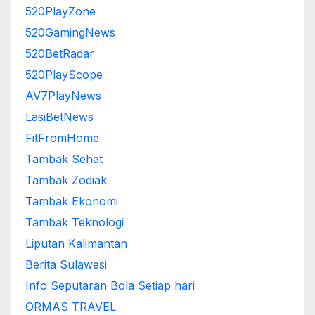
520PlayZone
520GamingNews
520BetRadar
520PlayScope
AV7PlayNews
LasiBetNews
FitFromHome
Tambak Sehat
Tambak Zodiak
Tambak Ekonomi
Tambak Teknologi
Liputan Kalimantan
Berita Sulawesi
Info Seputaran Bola Setiap hari
ORMAS TRAVEL