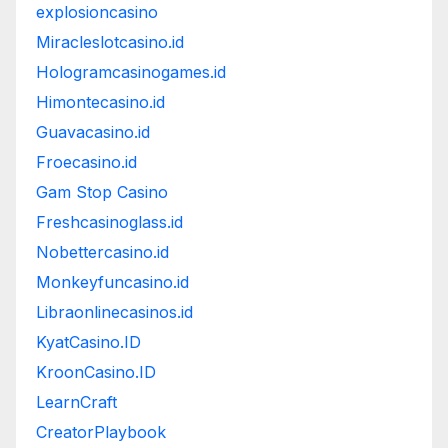
explosioncasino
Miracleslotcasino.id
Hologramcasinogames.id
Himontecasino.id
Guavacasino.id
Froecasino.id
Gam Stop Casino
Freshcasinoglass.id
Nobettercasino.id
Monkeyfuncasino.id
Libraonlinecasinos.id
KyatCasino.ID
KroonCasino.ID
LearnCraft
CreatorPlaybook