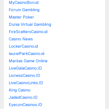
MyCasinoBon.id
Forum Gambling
Master Poker
Dunia Virtual Gambling
FireScattersCasino.id
Casino News
LockerCasino.id
laurelParkCasino.id
Markas Game Online
LiveGalaCasino.ID
LionessCasino.ID
LiveCasinoLinks.ID
King Casino
JadedCasino.ID
EyeconCasinos.ID