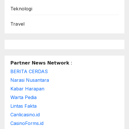
Teknologi
Travel
𝗣𝗮𝗿𝘁𝗻𝗲𝗿 𝗡𝗲𝘄𝘀 𝗡𝗲𝘁𝘄𝗼𝗿𝗸 :
BERITA CERDAS
Narasi Nusantara
Kabar Harapan
Warta Pedia
Lintas Fakta
Canlicasino.id
CasinoForms.id