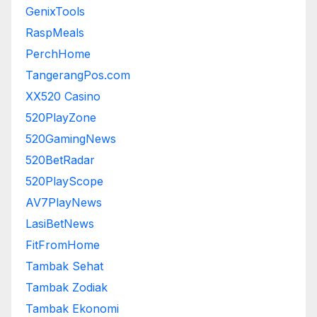
GenixTools
RaspMeals
PerchHome
TangerangPos.com
XX520 Casino
520PlayZone
520GamingNews
520BetRadar
520PlayScope
AV7PlayNews
LasiBetNews
FitFromHome
Tambak Sehat
Tambak Zodiak
Tambak Ekonomi