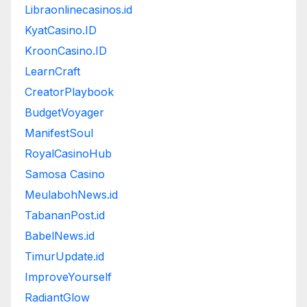
Libraonlinecasinos.id
KyatCasino.ID
KroonCasino.ID
LearnCraft
CreatorPlaybook
BudgetVoyager
ManifestSoul
RoyalCasinoHub
Samosa Casino
MeulabohNews.id
TabananPost.id
BabelNews.id
TimurUpdate.id
ImproveYourself
RadiantGlow