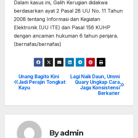
Dalam kasus ini, Galih Kerugian didakwa
berdasarkan ayat 2 Pasal 28 UU No. 11 Tahun
2008 tentang Informasi dan Kegiatan
Elektronik (UU ITE) dan Pasal 156 KUHP
dengan ancaman hukuman 6 tahun penjara.
(bernafas/bernafas)
Unang Bagito Kini
Lagi Naik Daun, Ummi
Post
Jadi Perajin Tongkat
Quary Ungkap Cara
Kayu
Jaga Konsistensi
navigation
Berkarier
By
admin