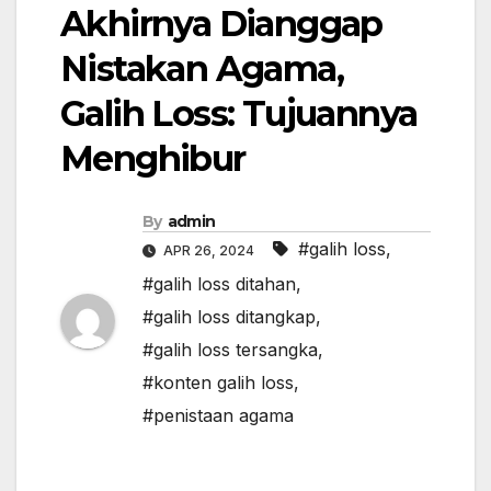
Akhirnya Dianggap
Nistakan Agama,
Galih Loss: Tujuannya
Menghibur
By
admin
#galih loss
,
APR 26, 2024
#galih loss ditahan
,
#galih loss ditangkap
,
#galih loss tersangka
,
#konten galih loss
,
#penistaan agama