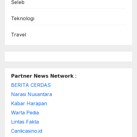
Seleb
Teknologi
Travel
𝗣𝗮𝗿𝘁𝗻𝗲𝗿 𝗡𝗲𝘄𝘀 𝗡𝗲𝘁𝘄𝗼𝗿𝗸 :
BERITA CERDAS
Narasi Nusantara
Kabar Harapan
Warta Pedia
Lintas Fakta
Canlicasino.id