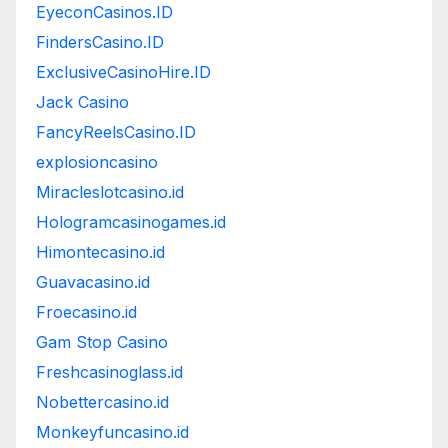
EyeconCasinos.ID
FindersCasino.ID
ExclusiveCasinoHire.ID
Jack Casino
FancyReelsCasino.ID
explosioncasino
Miracleslotcasino.id
Hologramcasinogames.id
Himontecasino.id
Guavacasino.id
Froecasino.id
Gam Stop Casino
Freshcasinoglass.id
Nobettercasino.id
Monkeyfuncasino.id