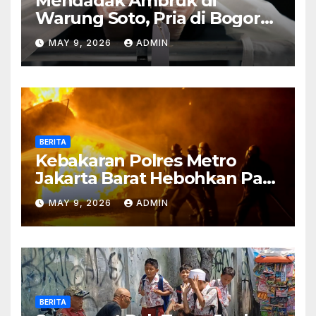
Mendadak Ambruk di
Warung Soto, Pria di Bogor
Meninggal Sebelum Makan
MAY 9, 2026
ADMIN
BERITA
Kebakaran Polres Metro
Jakarta Barat Hebohkan Pagi
Hari, Ini Fakta Terbarunya
MAY 9, 2026
ADMIN
BERITA