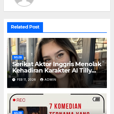
Related Post
SELEB
Serikat Aktor Inggris Menolak
Kehadiran Karakter AI Tilly
Norwood Sebagai Aktris
FEB 11, 2026
ADMIN
SELEB