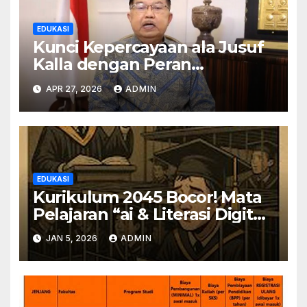
EDUKASI
Kunci Kepercayaan ala Jusuf
Kalla dengan Peran
Masyarakat Sipil dalam
APR 27, 2026
ADMIN
Kemanusiaan
EDUKASI
Kurikulum 2045 Bocor! Mata
Pelajaran “ai & Literasi Digital”
Wajib?
JAN 5, 2026
ADMIN