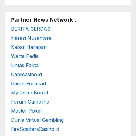
𝗣𝗮𝗿𝘁𝗻𝗲𝗿 𝗡𝗲𝘄𝘀 𝗡𝗲𝘁𝘄𝗼𝗿𝗸 :
BERITA CERDAS
Narasi Nusantara
Kabar Harapan
Warta Pedia
Lintas Fakta
Canlicasino.id
CasinoForms.id
MyCasinoBon.id
Forum Gambling
Master Poker
Dunia Virtual Gambling
FireScattersCasino.id