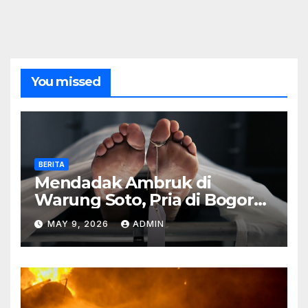
You missed
BERITA
Mendadak Ambruk di
Warung Soto, Pria di Bogor
Meninggal Sebelum Makan
MAY 9, 2026
ADMIN