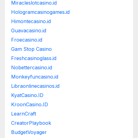
Miracleslotcasino.id
Hologramcasinogames.id
Himontecasino.id
Guavacasino.id
Froecasino.id
Gam Stop Casino
Freshcasinoglass.id
Nobettercasino.id
Monkeyfuncasino.id
Libraonlinecasinos.id
KyatCasino.ID
KroonCasino.ID
LearnCraft
CreatorPlaybook
BudgetVoyager