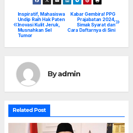
Inspiratif, Mahasiswa
Kabar Gembira! PPG
Post
Undip Raih Hak Paten
Prajabatan 2024,
Inovasi Kulit Jeruk,
Simak Syarat dan
navigation
Musnahkan Sel
Cara Daftarnya di Sini
Tumor
By
admin
Related Post