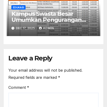
EDUKASI
Kampus Swasta Besar
Umumkan Pengurangan
Biaya Kuliah 50%, Simak
DEC 17, 2025
ADMIN
Syaratnya
Leave a Reply
Your email address will not be published.
Required fields are marked
*
Comment
*