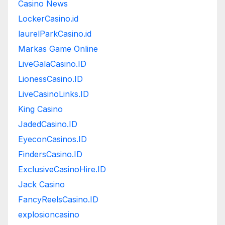
Casino News
LockerCasino.id
laurelParkCasino.id
Markas Game Online
LiveGalaCasino.ID
LionessCasino.ID
LiveCasinoLinks.ID
King Casino
JadedCasino.ID
EyeconCasinos.ID
FindersCasino.ID
ExclusiveCasinoHire.ID
Jack Casino
FancyReelsCasino.ID
explosioncasino