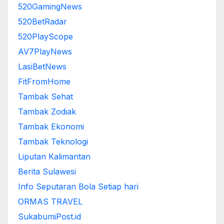
520GamingNews
520BetRadar
520PlayScope
AV7PlayNews
LasiBetNews
FitFromHome
Tambak Sehat
Tambak Zodiak
Tambak Ekonomi
Tambak Teknologi
Liputan Kalimantan
Berita Sulawesi
Info Seputaran Bola Setiap hari
ORMAS TRAVEL
SukabumiPost.id