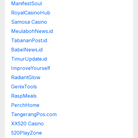
ManifestSoul
RoyalCasinoHub
Samosa Casino
MeulabohNews.id
TabananPost.id
BabelNews.id
TimurUpdate.id
ImproveYourself
RadiantGlow
GenixTools
RaspMeals
PerchHome
TangerangPos.com
XX520 Casino
520PlayZone