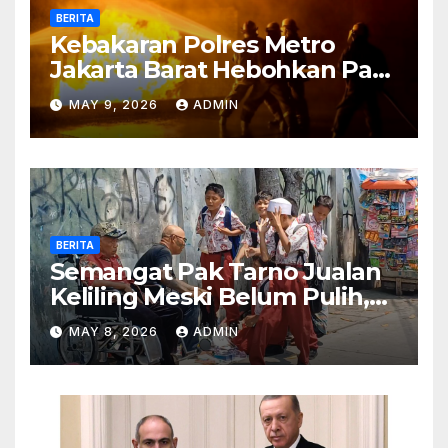
BERITA
Kebakaran Polres Metro
Jakarta Barat Hebohkan Pagi
Hari, Ini Fakta Terbarunya
MAY 9, 2026
ADMIN
BERITA
Semangat Pak Tarno Jualan
Keliling Meski Belum Pulih,
Tetap Menghibur dan Cari
MAY 8, 2026
ADMIN
Nafkah