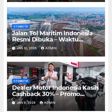
OTOMOTIF
Jalan Tol Maritim Indonesia
Resmi Dibuka – Waktu
Tempuh Ke Sulawesi Turun
JAN 10, 2026
ADMIN
40%
OTOMOTIF
Dealer Motor Indonesia Kasih
Cashback 30% – Promo
Musim Liburan!
JAN 9, 2026
ADMIN