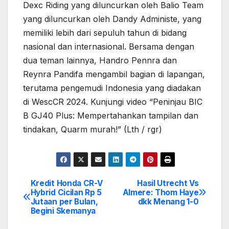
Dexc Riding yang diluncurkan oleh Balio Team
yang diluncurkan oleh Dandy Administe, yang
memiliki lebih dari sepuluh tahun di bidang
nasional dan internasional. Bersama dengan
dua teman lainnya, Handro Pennra dan
Reynra Pandifa mengambil bagian di lapangan,
terutama pengemudi Indonesia yang diadakan
di WescCR 2024. Kunjungi video “Peninjau BIC
B GJ40 Plus: Mempertahankan tampilan dan
tindakan, Quarm murah!” (Lth / rgr)
Kredit Honda CR-V
Hasil Utrecht Vs
Post
Hybrid Cicilan Rp 5
Almere: Thom Haye
Jutaan per Bulan,
dkk Menang 1-0
navigation
Begini Skemanya