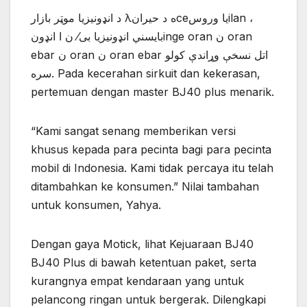
د انډونیزیا موټر بازار λه د حیرانceیا وروسilan ،
بایسني انډونیزیا بی⁄ ن ا انډونinge oran ن oran
ebar ن oran ن oran ebar اتل نسخې وړاندې کولو
سره. Pada kecerahan sirkuit dan kekerasan,
pertemuan dengan master BJ40 plus menarik.
“Kami sangat senang memberikan versi
khusus kepada para pecinta bagi para pecinta
mobil di Indonesia. Kami tidak percaya itu telah
ditambahkan ke konsumen.” Nilai tambahan
untuk konsumen, Yahya.
Dengan gaya Motick, lihat Kejuaraan BJ40
BJ40 Plus di bawah ketentuan paket, serta
kurangnya empat kendaraan yang untuk
pelancong ringan untuk bergerak. Dilengkapi