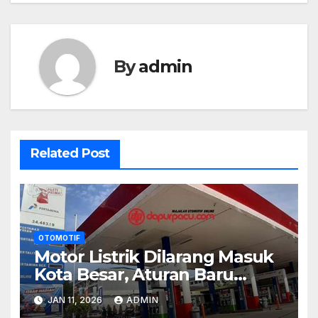
By
admin
Related Post
OTOMOTIF
Motor Listrik Dilarang Masuk
Kota Besar, Aturan Baru
Kontroversial
JAN 11, 2026
ADMIN