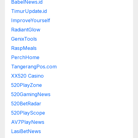
BabelNews.id
TimurUpdate.id
ImproveYourself
RadiantGlow
GenixTools
RaspMeals
PerchHome
TangerangPos.com
XX520 Casino
520PlayZone
520GamingNews
520BetRadar
520PlayScope
AV7PlayNews
LasiBetNews