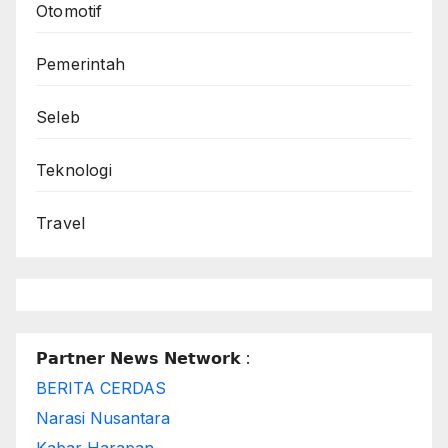
Otomotif
Pemerintah
Seleb
Teknologi
Travel
𝗣𝗮𝗿𝘁𝗻𝗲𝗿 𝗡𝗲𝘄𝘀 𝗡𝗲𝘁𝘄𝗼𝗿𝗸 :
BERITA CERDAS
Narasi Nusantara