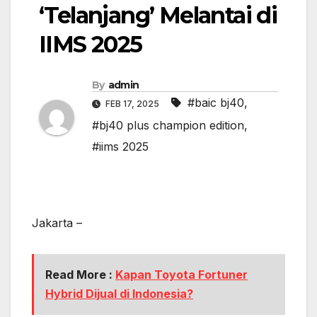
‘Telanjang’ Melantai di
IIMS 2025
By
admin
#baic bj40
,
FEB 17, 2025
#bj40 plus champion edition
,
#iims 2025
Jakarta –
Read More :
Kapan Toyota Fortuner
Hybrid Dijual di Indonesia?