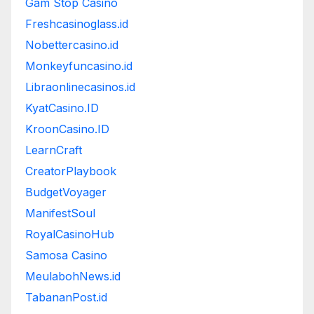
Gam Stop Casino
Freshcasinoglass.id
Nobettercasino.id
Monkeyfuncasino.id
Libraonlinecasinos.id
KyatCasino.ID
KroonCasino.ID
LearnCraft
CreatorPlaybook
BudgetVoyager
ManifestSoul
RoyalCasinoHub
Samosa Casino
MeulabohNews.id
TabananPost.id