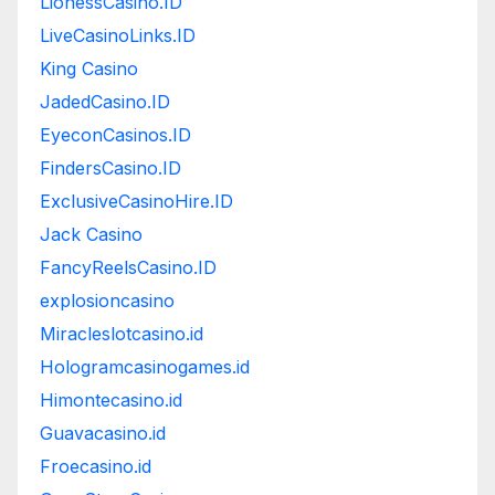
LionessCasino.ID
LiveCasinoLinks.ID
King Casino
JadedCasino.ID
EyeconCasinos.ID
FindersCasino.ID
ExclusiveCasinoHire.ID
Jack Casino
FancyReelsCasino.ID
explosioncasino
Miracleslotcasino.id
Hologramcasinogames.id
Himontecasino.id
Guavacasino.id
Froecasino.id