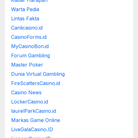
Kabar Harapan
Warta Pedia
Lintas Fakta
Canlicasino.id
CasinoForms.id
MyCasinoBon.id
Forum Gambling
Master Poker
Dunia Virtual Gambling
FireScattersCasino.id
Casino News
LockerCasino.id
laurelParkCasino.id
Markas Game Online
LiveGalaCasino.ID