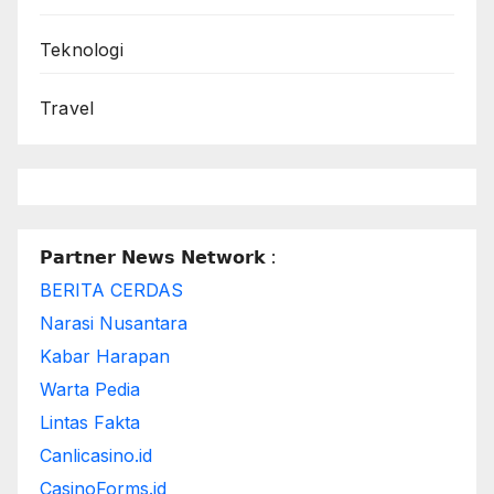
Teknologi
Travel
𝗣𝗮𝗿𝘁𝗻𝗲𝗿 𝗡𝗲𝘄𝘀 𝗡𝗲𝘁𝘄𝗼𝗿𝗸 :
BERITA CERDAS
Narasi Nusantara
Kabar Harapan
Warta Pedia
Lintas Fakta
Canlicasino.id
CasinoForms.id