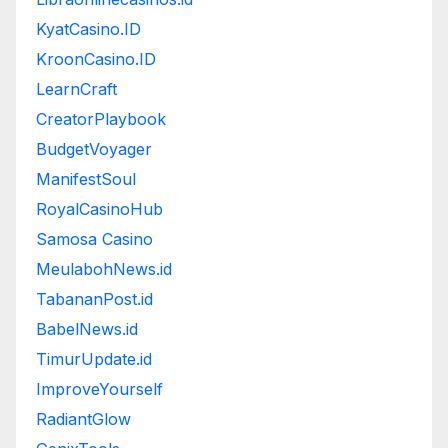
KyatCasino.ID
KroonCasino.ID
LearnCraft
CreatorPlaybook
BudgetVoyager
ManifestSoul
RoyalCasinoHub
Samosa Casino
MeulabohNews.id
TabananPost.id
BabelNews.id
TimurUpdate.id
ImproveYourself
RadiantGlow