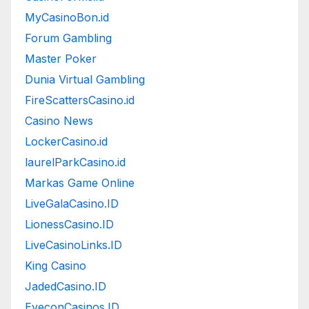
MyCasinoBon.id
Forum Gambling
Master Poker
Dunia Virtual Gambling
FireScattersCasino.id
Casino News
LockerCasino.id
laurelParkCasino.id
Markas Game Online
LiveGalaCasino.ID
LionessCasino.ID
LiveCasinoLinks.ID
King Casino
JadedCasino.ID
EyeconCasinos.ID