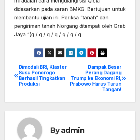
Ini adalah cara mengulangi sisi Qibla
didasarkan pada saran BMKG. Bertujuan untuk
membantu ujian ini. Periksa “tanah” dan
pengiriman tanah Norgang ditempati oleh Grab
Jaya “(q / q / q / q / q / q / q
Dimodali BRI, Klaster
Dampak Besar
Post
Susu Ponorogo
Perang Dagang
Berhasil Tingkatkan
Trump ke Ekonomi RI,
navigation
Produksi
Prabowo Harus Turun
Tangan!
By
admin