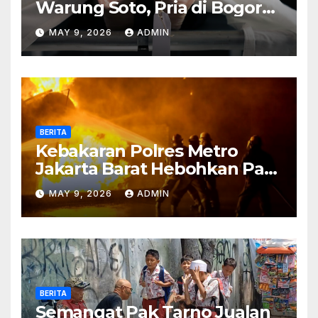
Warung Soto, Pria di Bogor
Meninggal Sebelum Makan
MAY 9, 2026
ADMIN
BERITA
Kebakaran Polres Metro
Jakarta Barat Hebohkan Pagi
Hari, Ini Fakta Terbarunya
MAY 9, 2026
ADMIN
BERITA
Semangat Pak Tarno Jualan