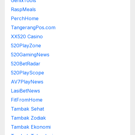
GenixTools
RaspMeals
PerchHome
TangerangPos.com
XX520 Casino
520PlayZone
520GamingNews
520BetRadar
520PlayScope
AV7PlayNews
LasiBetNews
FitFromHome
Tambak Sehat
Tambak Zodiak
Tambak Ekonomi