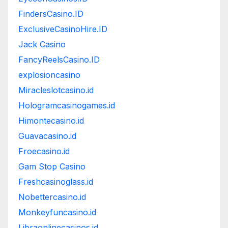
FindersCasino.ID
ExclusiveCasinoHire.ID
Jack Casino
FancyReelsCasino.ID
explosioncasino
Miracleslotcasino.id
Hologramcasinogames.id
Himontecasino.id
Guavacasino.id
Froecasino.id
Gam Stop Casino
Freshcasinoglass.id
Nobettercasino.id
Monkeyfuncasino.id
Libraonlinecasinos.id