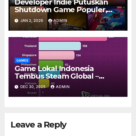
Developer Indie Putuskan
Shutdown Game Populer,
Pemain Shock
JAN 2, 2026
ADMIN
GAMES
Game Lokal Indonesia
Tembus Steam Global –
Rating Positif Dari 50 Negara
DEC 30, 2025
ADMIN
Leave a Reply