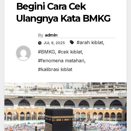
Begini Cara Cek
Ulangnya Kata BMKG
By
admin
#arah kiblat
,
JUL 9, 2025
#BMKG
,
#cek kiblat
,
#fenomena matahari
,
#kalibrasi kiblat