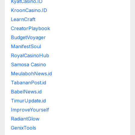
KyatCasino.ID
KroonCasino.ID
LearnCraft
CreatorPlaybook
BudgetVoyager
ManifestSoul
RoyalCasinoHub
Samosa Casino
MeulabohNews.id
TabananPost.id
BabelNews.id
TimurUpdate.id
ImproveYourself
RadiantGlow
GenixTools