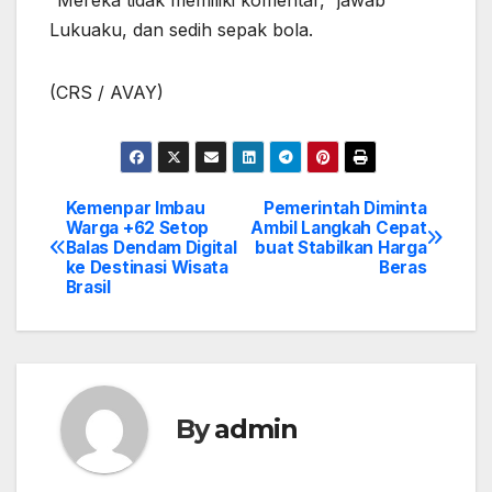
“Mereka tidak memiliki komentar,” jawab
Lukuaku, dan sedih sepak bola.
(CRS / AVAY)
Kemenpar Imbau
Pemerintah Diminta
Post
Warga +62 Setop
Ambil Langkah Cepat
Balas Dendam Digital
buat Stabilkan Harga
navigation
ke Destinasi Wisata
Beras
Brasil
By
admin