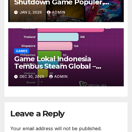
Shutdown Game Populer,
Pemain Shock
JAN 2, 2026
ADMIN
GAMES
Game Lokal Indonesia
Tembus Steam Global –
Rating Positif Dari 50 Negara
DEC 30, 2025
ADMIN
Leave a Reply
Your email address will not be published.