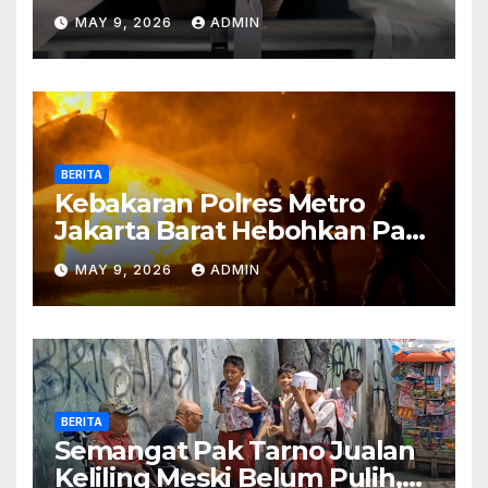
Meninggal Sebelum Makan
MAY 9, 2026
ADMIN
BERITA
Kebakaran Polres Metro
Jakarta Barat Hebohkan Pagi
Hari, Ini Fakta Terbarunya
MAY 9, 2026
ADMIN
BERITA
Semangat Pak Tarno Jualan
Keliling Meski Belum Pulih,