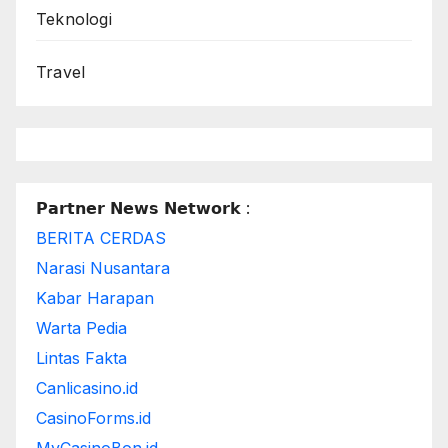
Teknologi
Travel
𝗣𝗮𝗿𝘁𝗻𝗲𝗿 𝗡𝗲𝘄𝘀 𝗡𝗲𝘁𝘄𝗼𝗿𝗸 :
BERITA CERDAS
Narasi Nusantara
Kabar Harapan
Warta Pedia
Lintas Fakta
Canlicasino.id
CasinoForms.id
MyCasinoBon.id