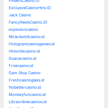
FindersCasino.ID
ExclusiveCasinoHire.ID
Jack Casino
FancyReelsCasino.ID
explosioncasino
Miracleslotcasino.id
Hologramcasinogames.id
Himontecasino.id
Guavacasino.id
Froecasino.id
Gam Stop Casino
Freshcasinoglass.id
Nobettercasino.id
Monkeyfuncasino.id
Libraonlinecasinos.id