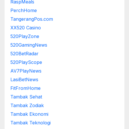
RaspMeals
PerchHome
TangerangPos.com
XX520 Casino
520PlayZone
520GamingNews
520BetRadar
520PlayScope
AV7PlayNews
LasiBetNews
FitFromHome
Tambak Sehat
Tambak Zodiak
Tambak Ekonomi
Tambak Teknologi