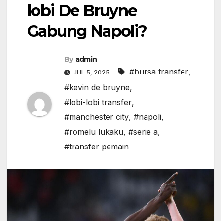
lobi De Bruyne
Gabung Napoli?
By
admin
#bursa transfer
,
JUL 5, 2025
#kevin de bruyne
,
#lobi-lobi transfer
,
#manchester city
,
#napoli
,
#romelu lukaku
,
#serie a
,
#transfer pemain