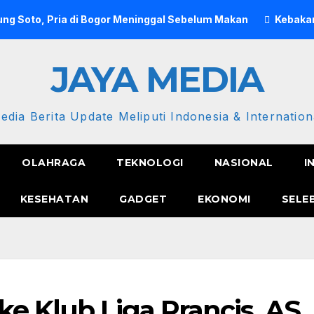
ng Soto, Pria di Bogor Meninggal Sebelum Makan
Kebakar
JAYA MEDIA
edia Berita Update Meliputi Indonesia & Internation
OLAHRAGA
TEKNOLOGI
NASIONAL
I
KESEHATAN
GADGET
EKONOMI
SELE
ke Klub Liga Prancis, AS