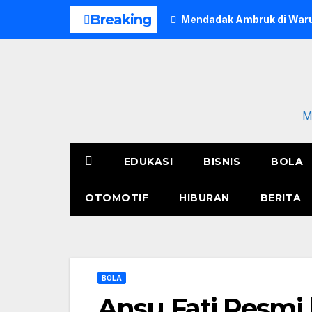
Skip
Breaking
Mendadak Ambruk di Waru
to
content
M
EDUKASI
BISNIS
BOLA
OTOMOTIF
HIBURAN
BERITA
BOLA
Ansu Fati Resmi 