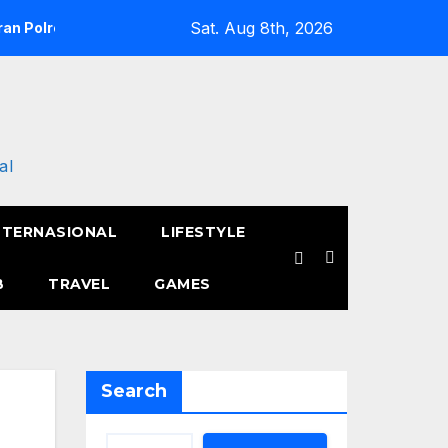
Sat. Aug 8th, 2026
an Polres Metro Jakarta Barat Hebohkan Pagi Hari, Ini Fakta 
al
NTERNASIONAL
LIFESTYLE
B
TRAVEL
GAMES
Search