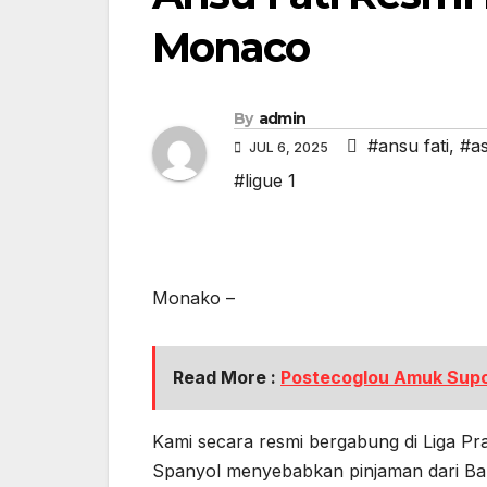
Monaco
By
admin
#ansu fati
,
#a
JUL 6, 2025
#ligue 1
Monako –
Read More :
Postecoglou Amuk Supo
Kami secara resmi bergabung di Liga Pra
Spanyol menyebabkan pinjaman dari Ba