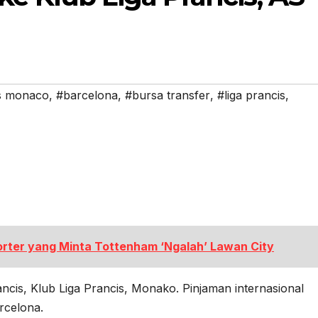
s monaco
,
#barcelona
,
#bursa transfer
,
#liga prancis
,
rter yang Minta Tottenham ‘Ngalah’ Lawan City
ncis, Klub Liga Prancis, Monako. Pinjaman internasional
rcelona.