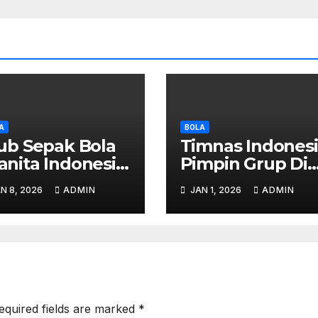
A
BOLA
ub Sepak Bola
Timnas Indones
nita Indonesia
Pimpin Grup Di
suk Final Asia –
Kualifikasi – Fan
N 8, 2026
ADMIN
JAN 1, 2026
ADMIN
a Rahasianya?
Gelar Konvoi 10
Di Jakarta
equired fields are marked
*