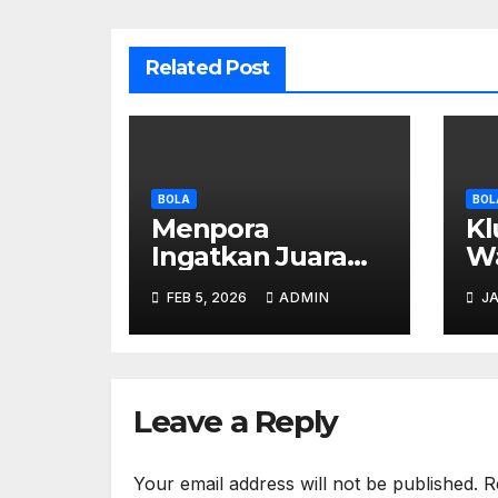
Related Post
BOLA
BOL
Menpora
Kl
Ingatkan Juara
Wa
Piala Presiden U-
Ma
FEB 5, 2026
ADMIN
JA
12 dan U-15 untuk
Ap
Terus
Berkembang
Leave a Reply
Your email address will not be published.
R