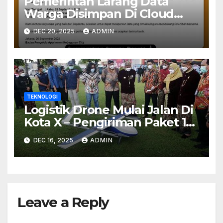
Pemerintah Larang Data
Warga Disimpan Di Cloud
Asing, Apa Dampaknya?
DEC 20, 2025
ADMIN
TEKNOLOGI
Logistik Drone Mulai Jalan Di
Kota X – Pengiriman Paket 1
Jam Jadi Nyata
DEC 16, 2025
ADMIN
Leave a Reply