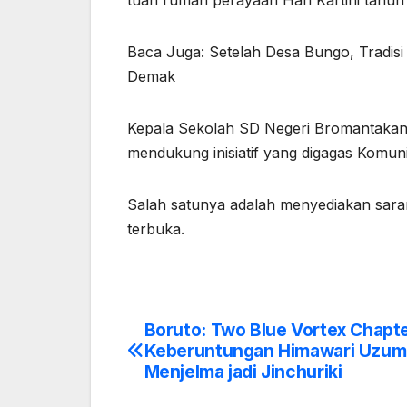
tuan rumah perayaan Hari Kartini tahun 
Baca Juga: Setelah Desa Bungo, Tradisi
Demak
Kepala Sekolah SD Negeri Bromantakan 
mendukung inisiatif yang digagas Komuni
Salah satunya adalah menyediakan saran
terbuka.
Boruto: Two Blue Vortex Chapter
Post
Keberuntungan Himawari Uzum
navigation
Menjelma jadi Jinchuriki