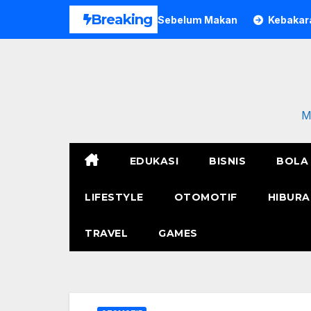
Skip
Breaking
ia di Bogor Meninggal Sebelum Makan
Kebakaran Polres M
to
content
M
EDUKASI
BISNIS
BOLA
LIFESTYLE
OTOMOTIF
HIBURA
TRAVEL
GAMES