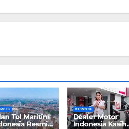
MOTIF
OTOMOTIF
lan Tol Maritim
Dealer Motor
donesia Resmi
Indonesia Kasih