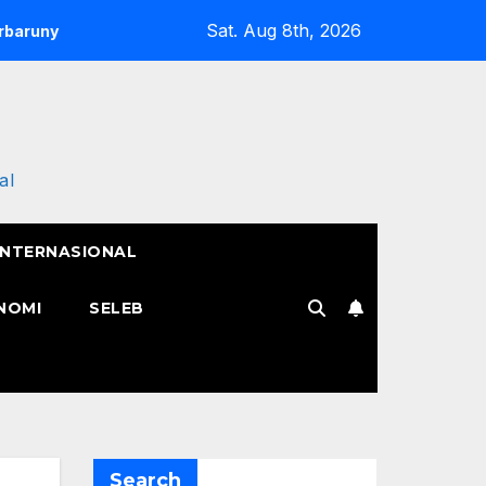
Sat. Aug 8th, 2026
Semangat Pak Tarno Jualan Keliling Meski Belum Pulih, T
al
INTERNASIONAL
NOMI
SELEB
Search