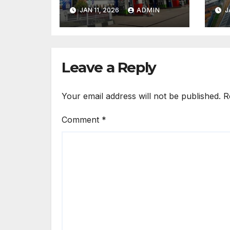
Kota Besar,
Di
JAN 11, 2026
ADMIN
J
Aturan Baru
T
Kontroversial
Su
4
Leave a Reply
Your email address will not be published.
R
Comment
*