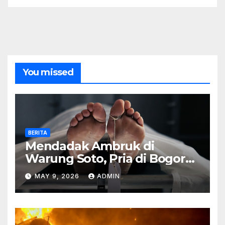
You missed
BERITA
Mendadak Ambruk di
Warung Soto, Pria di Bogor
Meninggal Sebelum Makan
MAY 9, 2026
ADMIN