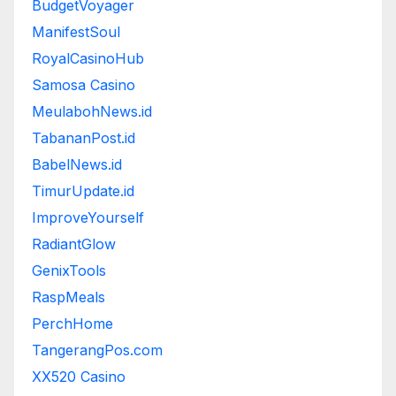
BudgetVoyager
ManifestSoul
RoyalCasinoHub
Samosa Casino
MeulabohNews.id
TabananPost.id
BabelNews.id
TimurUpdate.id
ImproveYourself
RadiantGlow
GenixTools
RaspMeals
PerchHome
TangerangPos.com
XX520 Casino