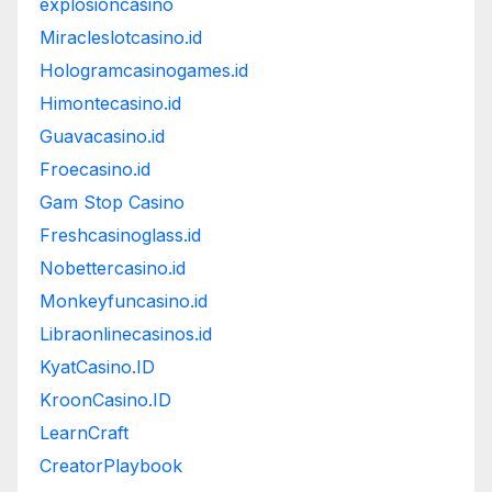
explosioncasino
Miracleslotcasino.id
Hologramcasinogames.id
Himontecasino.id
Guavacasino.id
Froecasino.id
Gam Stop Casino
Freshcasinoglass.id
Nobettercasino.id
Monkeyfuncasino.id
Libraonlinecasinos.id
KyatCasino.ID
KroonCasino.ID
LearnCraft
CreatorPlaybook