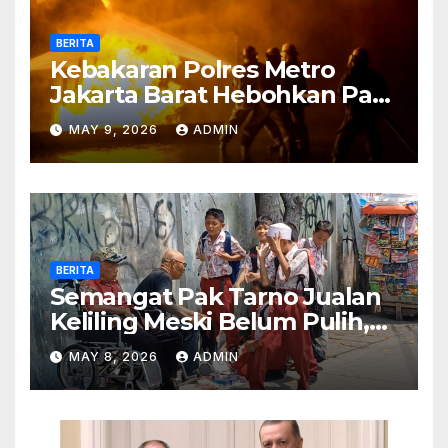
BERITA
Kebakaran Polres Metro
Jakarta Barat Hebohkan Pagi
Hari, Ini Fakta Terbarunya
MAY 9, 2026
ADMIN
BERITA
Semangat Pak Tarno Jualan
Keliling Meski Belum Pulih,
Tetap Menghibur dan Cari
MAY 8, 2026
ADMIN
Nafkah