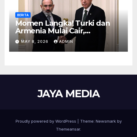
BERITA
Momen Langka! Turki dan
Armenia Mulai Cair,
Perbatasan Siap Dibuka
MAY 8, 2026
ADMIN
JAYA MEDIA
Proudly powered by WordPress
|
Theme:
Newsmark
by
Themeansar
.