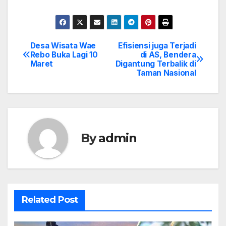
Desa Wisata Wae
Efisiensi juga Terjadi
Post
Rebo Buka Lagi 10
di AS, Bendera
Maret
Digantung Terbalik di
navigation
Taman Nasional
By
admin
Related Post