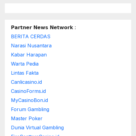
𝗣𝗮𝗿𝘁𝗻𝗲𝗿 𝗡𝗲𝘄𝘀 𝗡𝗲𝘁𝘄𝗼𝗿𝗸 :
BERITA CERDAS
Narasi Nusantara
Kabar Harapan
Warta Pedia
Lintas Fakta
Canlicasino.id
CasinoForms.id
MyCasinoBon.id
Forum Gambling
Master Poker
Dunia Virtual Gambling