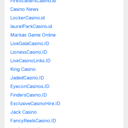
FireScattersCasino.id
Casino News
LockerCasino.id
laurelParkCasino.id
Markas Game Online
LiveGalaCasino.ID
LionessCasino.ID
LiveCasinoLinks.ID
King Casino
JadedCasino.ID
EyeconCasinos.ID
FindersCasino.ID
ExclusiveCasinoHire.ID
Jack Casino
FancyReelsCasino.ID