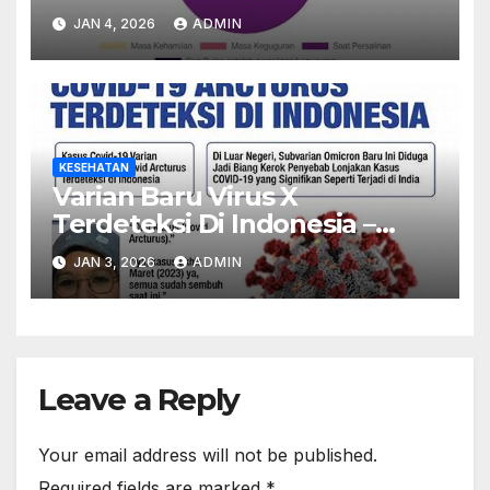
Program Nasional Dinilai
JAN 4, 2026
ADMIN
Sukses
KESEHATAN
Varian Baru Virus X
Terdeteksi Di Indonesia –
Kemenkes Imbau Warga
JAN 3, 2026
ADMIN
Waspada
Leave a Reply
Your email address will not be published.
Required fields are marked
*