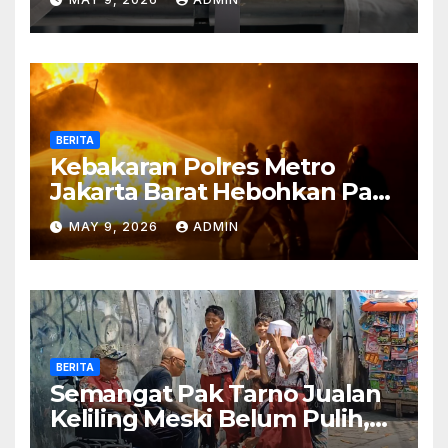
BERITA
Kebakaran Polres Metro
Jakarta Barat Hebohkan Pagi
Hari, Ini Fakta Terbarunya
MAY 9, 2026
ADMIN
BERITA
Semangat Pak Tarno Jualan
Keliling Meski Belum Pulih,
Tetap Menghibur dan Cari