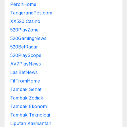
PerchHome
TangerangPos.com
XX520 Casino
520PlayZone
520GamingNews
520BetRadar
520PlayScope
AV7PlayNews
LasiBetNews
FitFromHome
Tambak Sehat
Tambak Zodiak
Tambak Ekonomi
Tambak Teknologi
Liputan Kalimantan