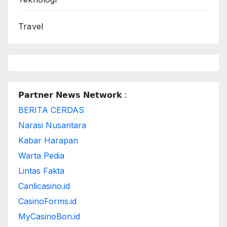
Travel
𝗣𝗮𝗿𝘁𝗻𝗲𝗿 𝗡𝗲𝘄𝘀 𝗡𝗲𝘁𝘄𝗼𝗿𝗸 :
BERITA CERDAS
Narasi Nusantara
Kabar Harapan
Warta Pedia
Lintas Fakta
Canlicasino.id
CasinoForms.id
MyCasinoBon.id