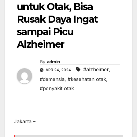
untuk Otak, Bisa
Rusak Daya Ingat
sampai Picu
Alzheimer
By
admin
#alzheimer
,
APR 24, 2024
#demensia
,
#kesehatan otak
,
#penyakit otak
Jakarta –