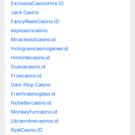
ExclusiveCasinoHire.ID
Jack Casino
FancyReelsCasino.ID
explosioncasino
Miracleslotcasino.id
Hologramcasinogames.id
Himontecasino.id
Guavacasino.id
Froecasino.id
Gam Stop Casino
Freshcasinoglass.id
Nobettercasino.id
Monkeyfuncasino.id
Libraonlinecasinos.id
KyatCasino.ID