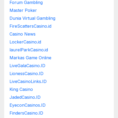
Forum Gambling
Master Poker
Dunia Virtual Gambling
FireScattersCasino.id
Casino News
LockerCasino.id
laurelParkCasino.id
Markas Game Online
LiveGalaCasino.ID
LionessCasino.ID
LiveCasinoLinks.ID
King Casino
JadedCasino.ID
EyeconCasinos.ID
FindersCasino.ID