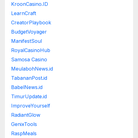
KroonCasino.ID
LearnCraft
CreatorPlaybook
BudgetVoyager
ManifestSoul
RoyalCasinoHub
Samosa Casino
MeulabohNews.id
TabananPost.id
BabelNews.id
TimurUpdate.id
ImproveYourself
RadiantGlow
GenixTools
RaspMeals