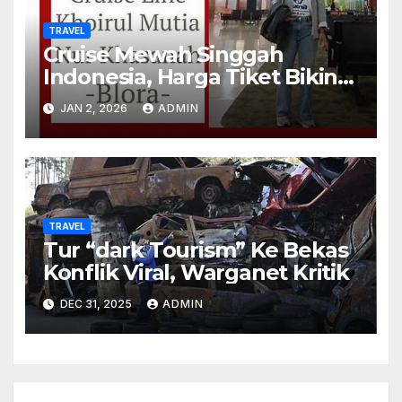
TRAVEL
Cruise Mewah Singgah
Indonesia, Harga Tiket Bikin
Ternganga
JAN 2, 2026
ADMIN
TRAVEL
Tur “dark Tourism” Ke Bekas
Konflik Viral, Warganet Kritik
DEC 31, 2025
ADMIN