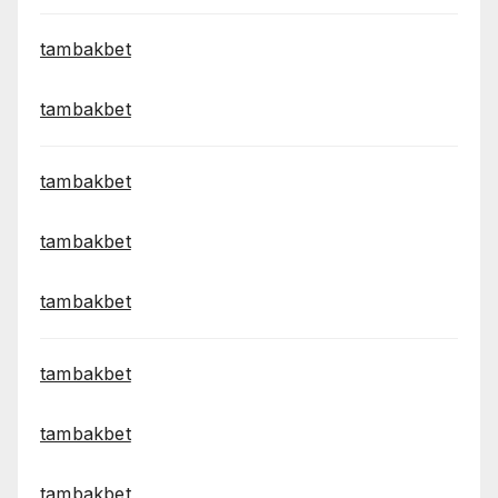
tambakbet
tambakbet
tambakbet
tambakbet
tambakbet
tambakbet
tambakbet
tambakbet