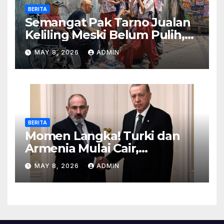
BERITA
Semangat Pak Tarno Jualan
Keliling Meski Belum Pulih,
Tetap Menghibur dan Cari
MAY 8, 2026
ADMIN
Nafkah
BERITA
Momen Langka! Turki dan
Armenia Mulai Cair,
Perbatasan Siap Dibuka
MAY 8, 2026
ADMIN