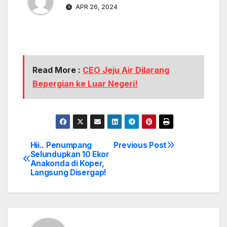
APR 26, 2024
Read More :
CEO Jeju Air Dilarang
Bepergian ke Luar Negeri!
Hii.. Penumpang
Previous Post
Post
Selundupkan 10 Ekor
Anakonda di Koper,
navigation
Langsung Disergap!