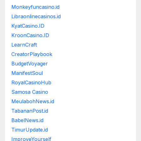
Monkeyfuncasino.id
Libraonlinecasinos.id
KyatCasino.ID
KroonCasino.ID
LearnCraft
CreatorPlaybook
BudgetVoyager
ManifestSoul
RoyalCasinoHub
Samosa Casino
MeulabohNews.id
TabananPost.id
BabelNews.id
TimurUpdate.id
ImproveYourself