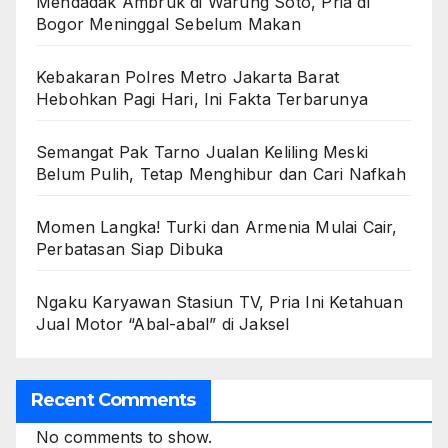
Mendadak Ambruk di Warung Soto, Pria di
Bogor Meninggal Sebelum Makan
Kebakaran Polres Metro Jakarta Barat
Hebohkan Pagi Hari, Ini Fakta Terbarunya
Semangat Pak Tarno Jualan Keliling Meski
Belum Pulih, Tetap Menghibur dan Cari Nafkah
Momen Langka! Turki dan Armenia Mulai Cair,
Perbatasan Siap Dibuka
Ngaku Karyawan Stasiun TV, Pria Ini Ketahuan
Jual Motor “Abal-abal” di Jaksel
Recent Comments
No comments to show.