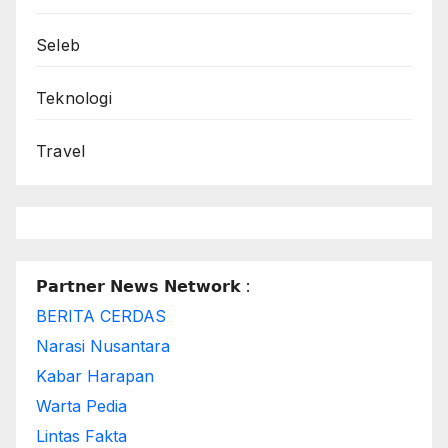
Seleb
Teknologi
Travel
𝗣𝗮𝗿𝘁𝗻𝗲𝗿 𝗡𝗲𝘄𝘀 𝗡𝗲𝘁𝘄𝗼𝗿𝗸 :
BERITA CERDAS
Narasi Nusantara
Kabar Harapan
Warta Pedia
Lintas Fakta