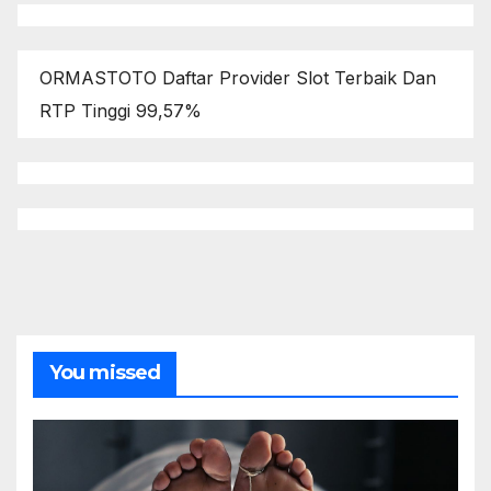
ORMASTOTO Daftar Provider Slot Terbaik Dan
RTP Tinggi 99,57%
You missed