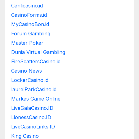
Canlicasino.id
CasinoForms.id
MyCasinoBon.id
Forum Gambling
Master Poker
Dunia Virtual Gambling
FireScattersCasino.id
Casino News
LockerCasino.id
laurelParkCasino.id
Markas Game Online
LiveGalaCasino.ID
LionessCasino.ID
LiveCasinoLinks.ID
King Casino