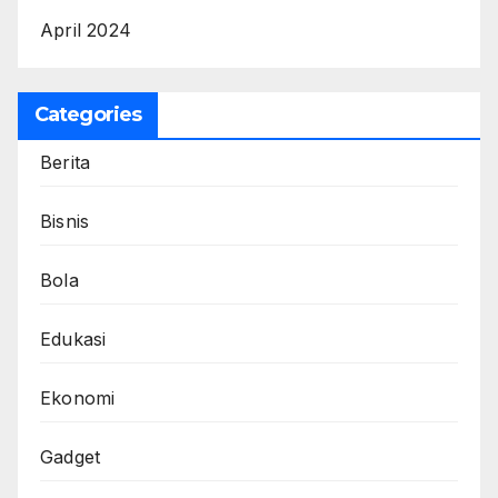
April 2024
Categories
Berita
Bisnis
Bola
Edukasi
Ekonomi
Gadget