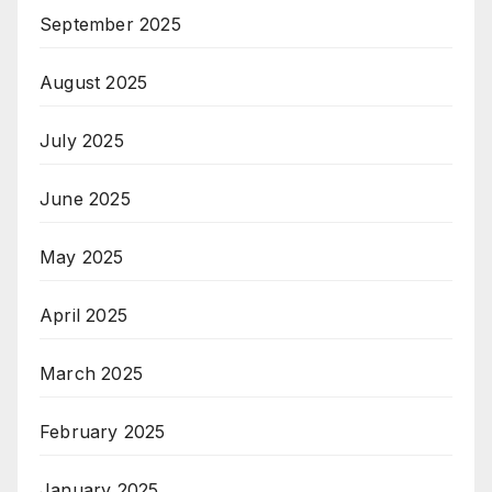
September 2025
August 2025
July 2025
June 2025
May 2025
April 2025
March 2025
February 2025
January 2025