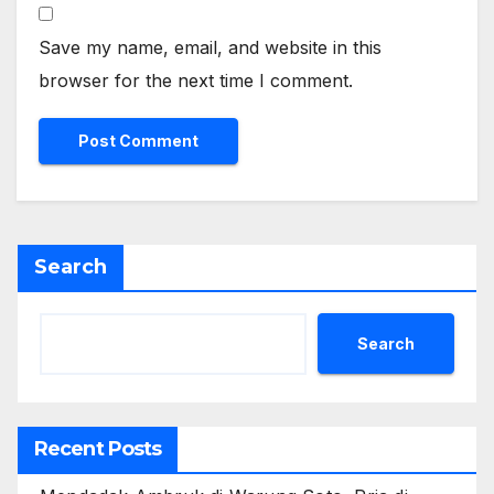
Save my name, email, and website in this
browser for the next time I comment.
Search
Search
Recent Posts