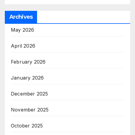
Archives
May 2026
April 2026
February 2026
January 2026
December 2025
November 2025
October 2025