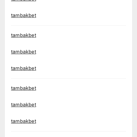
tambakbet
tambakbet
tambakbet
tambakbet
tambakbet
tambakbet
tambakbet