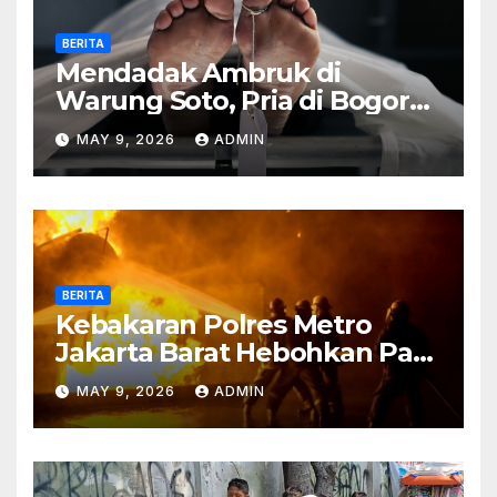
BERITA
Mendadak Ambruk di
Warung Soto, Pria di Bogor
Meninggal Sebelum Makan
MAY 9, 2026
ADMIN
BERITA
Kebakaran Polres Metro
Jakarta Barat Hebohkan Pagi
Hari, Ini Fakta Terbarunya
MAY 9, 2026
ADMIN