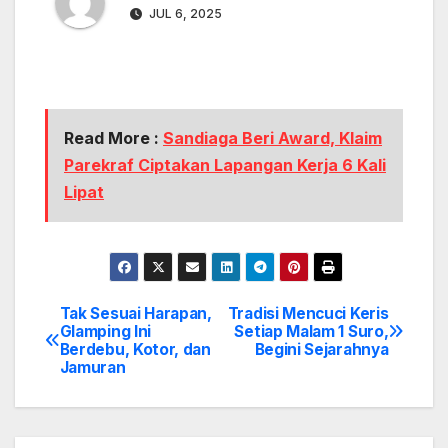
JUL 6, 2025
Read More :
Sandiaga Beri Award, Klaim
Parekraf Ciptakan Lapangan Kerja 6 Kali
Lipat
Tak Sesuai Harapan,
Tradisi Mencuci Keris
Post
Glamping Ini
Setiap Malam 1 Suro,
Berdebu, Kotor, dan
Begini Sejarahnya
navigation
Jamuran