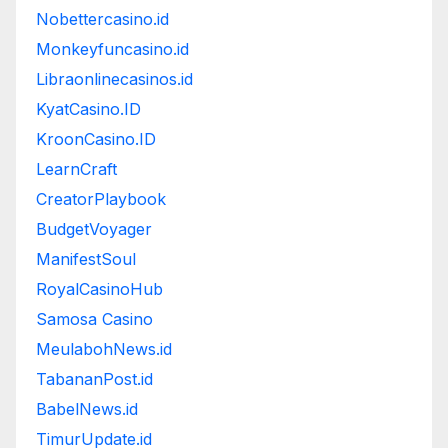
Nobettercasino.id
Monkeyfuncasino.id
Libraonlinecasinos.id
KyatCasino.ID
KroonCasino.ID
LearnCraft
CreatorPlaybook
BudgetVoyager
ManifestSoul
RoyalCasinoHub
Samosa Casino
MeulabohNews.id
TabananPost.id
BabelNews.id
TimurUpdate.id