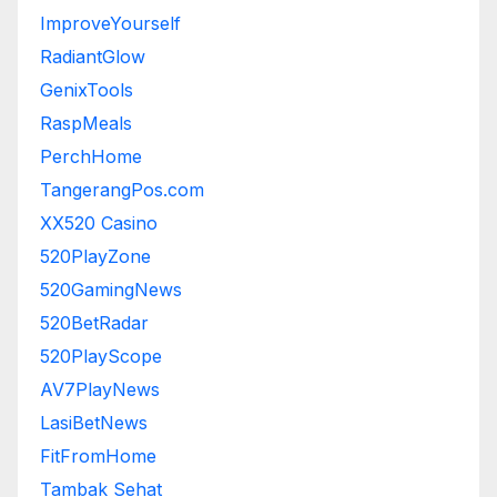
ImproveYourself
RadiantGlow
GenixTools
RaspMeals
PerchHome
TangerangPos.com
XX520 Casino
520PlayZone
520GamingNews
520BetRadar
520PlayScope
AV7PlayNews
LasiBetNews
FitFromHome
Tambak Sehat