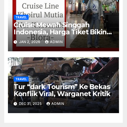
TRAVEL
Cruise Mewah Singgah
Indonesia, Harga Tiket Bikin
Ternganga
JAN 2, 2026
ADMIN
TRAVEL
Tur “dark Tourism” Ke Bekas
Konflik Viral, Warganet Kritik
DEC 31, 2025
ADMIN