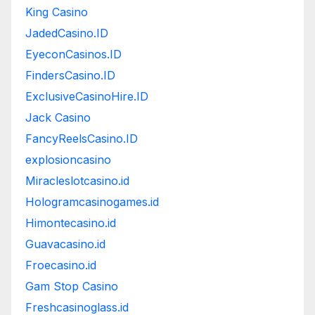
King Casino
JadedCasino.ID
EyeconCasinos.ID
FindersCasino.ID
ExclusiveCasinoHire.ID
Jack Casino
FancyReelsCasino.ID
explosioncasino
Miracleslotcasino.id
Hologramcasinogames.id
Himontecasino.id
Guavacasino.id
Froecasino.id
Gam Stop Casino
Freshcasinoglass.id