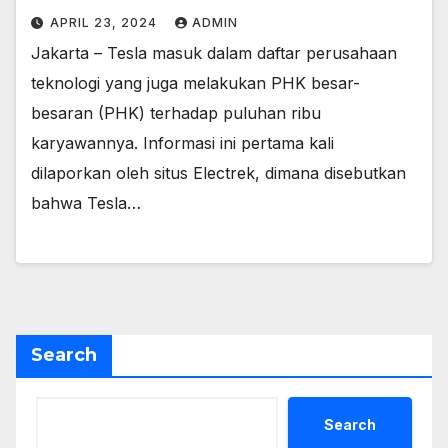
APRIL 23, 2024
ADMIN
Jakarta – Tesla masuk dalam daftar perusahaan
teknologi yang juga melakukan PHK besar-
besaran (PHK) terhadap puluhan ribu
karyawannya. Informasi ini pertama kali
dilaporkan oleh situs Electrek, dimana disebutkan
bahwa Tesla…
Search
Search