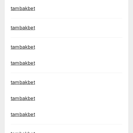
tambakbet
tambakbet
tambakbet
tambakbet
tambakbet
tambakbet
tambakbet