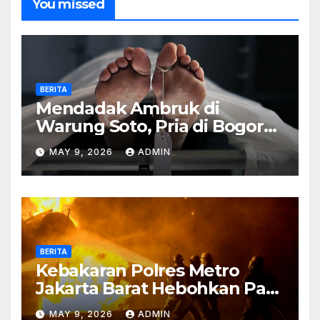
You missed
BERITA
Mendadak Ambruk di
Warung Soto, Pria di Bogor
Meninggal Sebelum Makan
MAY 9, 2026
ADMIN
BERITA
Kebakaran Polres Metro
Jakarta Barat Hebohkan Pagi
Hari, Ini Fakta Terbarunya
MAY 9, 2026
ADMIN