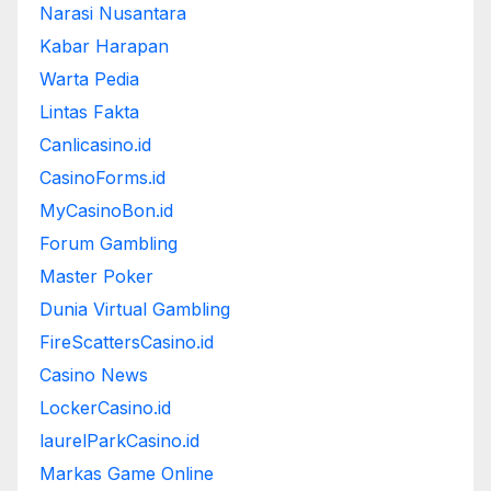
Narasi Nusantara
Kabar Harapan
Warta Pedia
Lintas Fakta
Canlicasino.id
CasinoForms.id
MyCasinoBon.id
Forum Gambling
Master Poker
Dunia Virtual Gambling
FireScattersCasino.id
Casino News
LockerCasino.id
laurelParkCasino.id
Markas Game Online