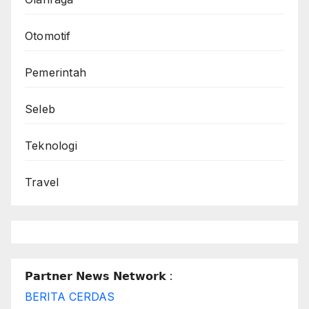
Otomotif
Pemerintah
Seleb
Teknologi
Travel
𝗣𝗮𝗿𝘁𝗻𝗲𝗿 𝗡𝗲𝘄𝘀 𝗡𝗲𝘁𝘄𝗼𝗿𝗸 :
BERITA CERDAS