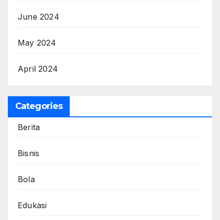
June 2024
May 2024
April 2024
Categories
Berita
Bisnis
Bola
Edukasi