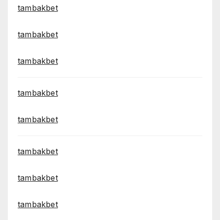
tambakbet
tambakbet
tambakbet
tambakbet
tambakbet
tambakbet
tambakbet
tambakbet