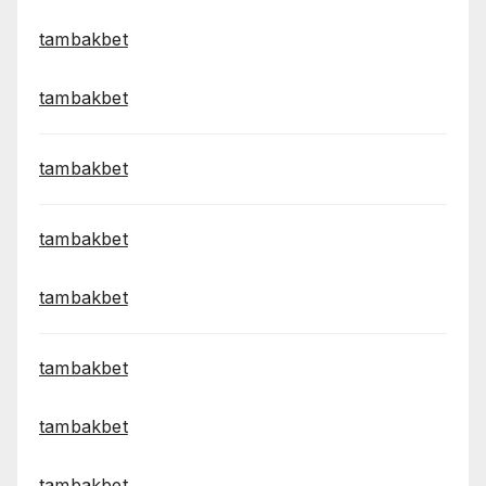
tambakbet
tambakbet
tambakbet
tambakbet
tambakbet
tambakbet
tambakbet
tambakbet