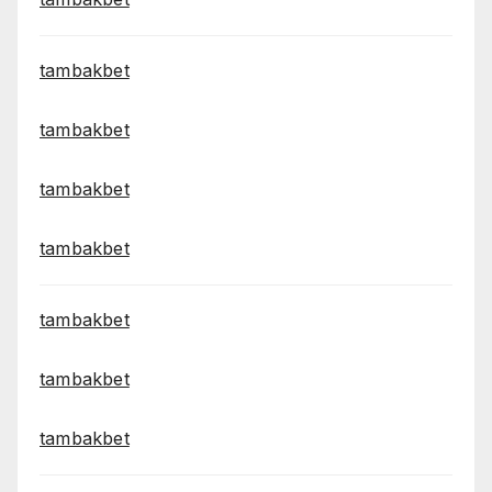
tambakbet
tambakbet
tambakbet
tambakbet
tambakbet
tambakbet
tambakbet