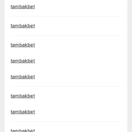
tambakbet
tambakbet
tambakbet
tambakbet
tambakbet
tambakbet
tambakbet
tambakbet