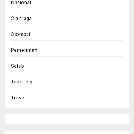
Nasional
Olahraga
Otomotif
Pemerintah
Seleb
Teknologi
Travel