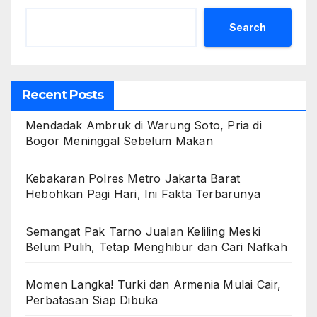
Search
Recent Posts
Mendadak Ambruk di Warung Soto, Pria di
Bogor Meninggal Sebelum Makan
Kebakaran Polres Metro Jakarta Barat
Hebohkan Pagi Hari, Ini Fakta Terbarunya
Semangat Pak Tarno Jualan Keliling Meski
Belum Pulih, Tetap Menghibur dan Cari Nafkah
Momen Langka! Turki dan Armenia Mulai Cair,
Perbatasan Siap Dibuka