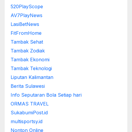
520PlayScope
AV7PlayNews
LasiBetNews
FitFromHome
Tambak Sehat
Tambak Zodiak
Tambak Ekonomi
Tambak Teknologi
Liputan Kalimantan
Berita Sulawesi
Info Seputaran Bola Setiap hari
ORMAS TRAVEL
SukabumiPost.id
multisportsy.id
Nonton Online