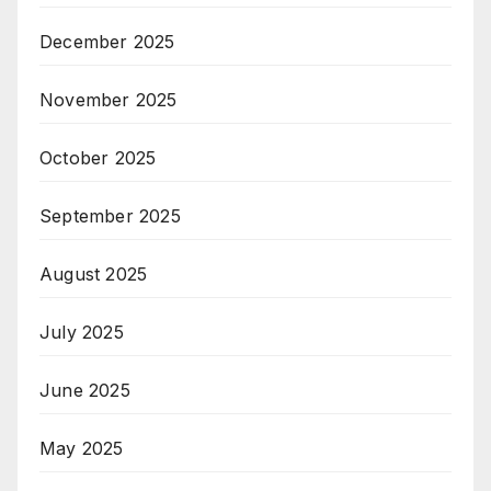
December 2025
November 2025
October 2025
September 2025
August 2025
July 2025
June 2025
May 2025