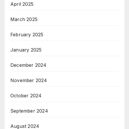
April 2025
March 2025
February 2025
January 2025
December 2024
November 2024
October 2024
September 2024
August 2024