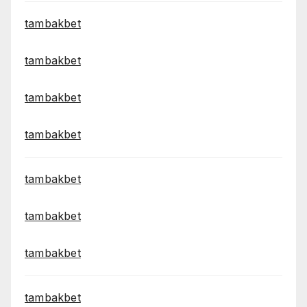
tambakbet
tambakbet
tambakbet
tambakbet
tambakbet
tambakbet
tambakbet
tambakbet