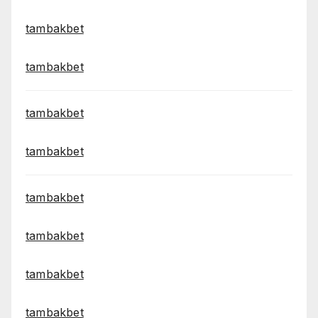
tambakbet
tambakbet
tambakbet
tambakbet
tambakbet
tambakbet
tambakbet
tambakbet