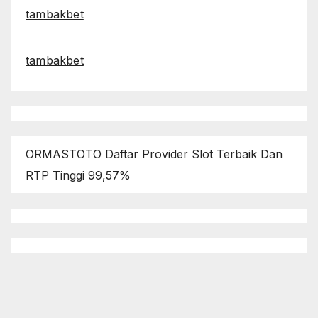
tambakbet
tambakbet
ORMASTOTO Daftar Provider Slot Terbaik Dan
RTP Tinggi 99,57%