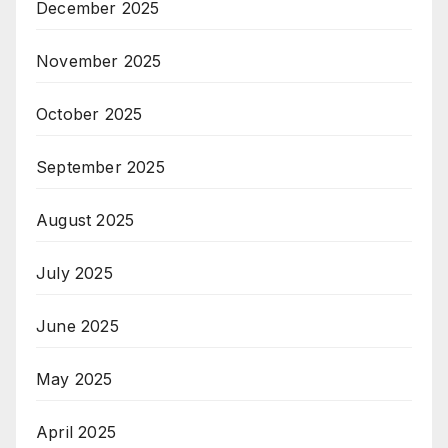
December 2025
November 2025
October 2025
September 2025
August 2025
July 2025
June 2025
May 2025
April 2025