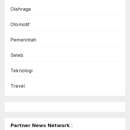
Olahraga
Otomotif
Pemerintah
Seleb
Teknologi
Travel
𝗣𝗮𝗿𝘁𝗻𝗲𝗿 𝗡𝗲𝘄𝘀 𝗡𝗲𝘁𝘄𝗼𝗿𝗸 :