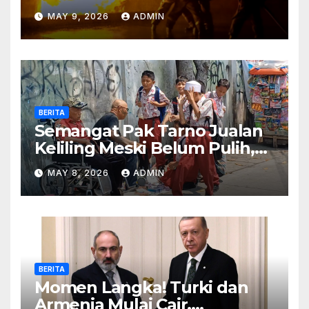
Hari, Ini Fakta Terbarunya
MAY 9, 2026
ADMIN
BERITA
Semangat Pak Tarno Jualan
Keliling Meski Belum Pulih,
Tetap Menghibur dan Cari
MAY 8, 2026
ADMIN
Nafkah
BERITA
Momen Langka! Turki dan
Armenia Mulai Cair,