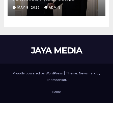
Perbatasan Siap Dibuka
MAY 8, 2026
ADMIN
JAYA MEDIA
Proudly powered by WordPress
|
Theme:
Newsmark
by
Themeansar
.
Home