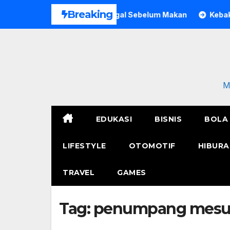
Skip
Breaking
 Pria di Bogor Meninggal Sebelum Makan
Kebakaran Polr
to
content
M
EDUKASI
BISNIS
BOLA
LIFESTYLE
OTOMOTIF
HIBURA
TRAVEL
GAMES
Tag:
penumpang mes