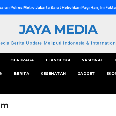
es Metro Jakarta Barat Hebohkan Pagi Hari, Ini Fakta Terbaru
JAYA MEDIA
edia Berita Update Meliputi Indonesia & Internation
OLAHRAGA
TEKNOLOGI
NASIONAL
N
BERITA
KESEHATAN
GADGET
EKO
um