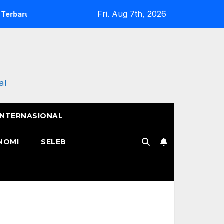
Fri. Aug 7th, 2026
nya
Semangat Pak Tarno Jualan Keliling Meski Belum Puli
al
INTERNASIONAL
NOMI
SELEB