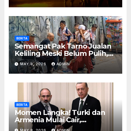
BERITA
Semangat Pak Tarno Jualan
Keliling Meski Belum Pulih,
Tetap Menghibur dan Cari
MAY 8, 2026
ADMIN
Nafkah
BERITA
Momen Langka! Turki dan
Armenia Mulai Cair,
Perbatasan Siap Dibuka
MAY 8, 2026
ADMIN