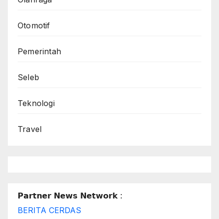
Otomotif
Pemerintah
Seleb
Teknologi
Travel
𝗣𝗮𝗿𝘁𝗻𝗲𝗿 𝗡𝗲𝘄𝘀 𝗡𝗲𝘁𝘄𝗼𝗿𝗸 :
BERITA CERDAS