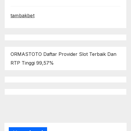
tambakbet
ORMASTOTO Daftar Provider Slot Terbaik Dan
RTP Tinggi 99,57%