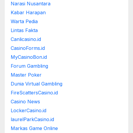
Narasi Nusantara
Kabar Harapan
Warta Pedia
Lintas Fakta
Canlicasino.id
CasinoForms.id
MyCasinoBon.id
Forum Gambling
Master Poker
Dunia Virtual Gambling
FireScattersCasino.id
Casino News
LockerCasino.id
laurelParkCasino.id
Markas Game Online