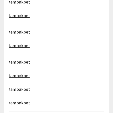
tambakbet
tambakbet
tambakbet
tambakbet
tambakbet
tambakbet
tambakbet
tambakbet