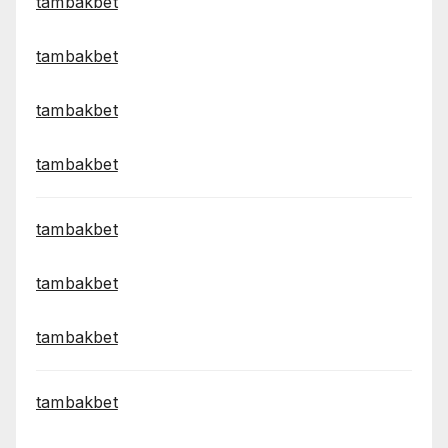
tambakbet
tambakbet
tambakbet
tambakbet
tambakbet
tambakbet
tambakbet
tambakbet