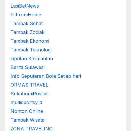
LasiBetNews
FitFromHome
Tambak Sehat
Tambak Zodiak
Tambak Ekonomi
Tambak Teknologi
Liputan Kalimantan
Berita Sulawesi
Info Seputaran Bola Setiap hari
ORMAS TRAVEL
SukabumiPost.id
multisportsy.id
Nonton Online
Tambak Wisata
ZONA TRAVELING