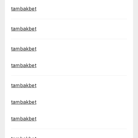
tambakbet
tambakbet
tambakbet
tambakbet
tambakbet
tambakbet
tambakbet