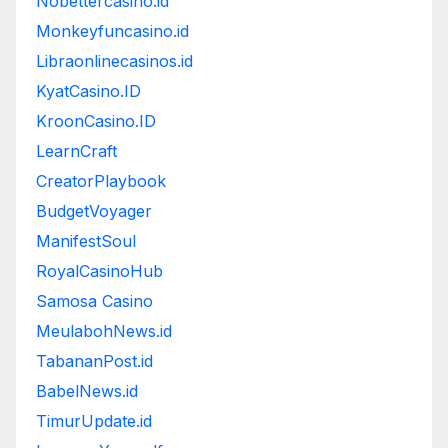
Nobettercasino.id
Monkeyfuncasino.id
Libraonlinecasinos.id
KyatCasino.ID
KroonCasino.ID
LearnCraft
CreatorPlaybook
BudgetVoyager
ManifestSoul
RoyalCasinoHub
Samosa Casino
MeulabohNews.id
TabananPost.id
BabelNews.id
TimurUpdate.id