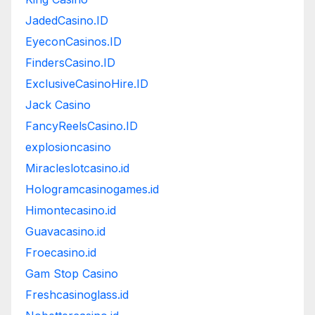
JadedCasino.ID
EyeconCasinos.ID
FindersCasino.ID
ExclusiveCasinoHire.ID
Jack Casino
FancyReelsCasino.ID
explosioncasino
Miracleslotcasino.id
Hologramcasinogames.id
Himontecasino.id
Guavacasino.id
Froecasino.id
Gam Stop Casino
Freshcasinoglass.id