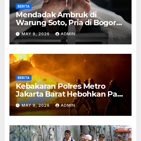
BERITA
Mendadak Ambruk di
Warung Soto, Pria di Bogor
Meninggal Sebelum Makan
MAY 9, 2026
ADMIN
BERITA
Kebakaran Polres Metro
Jakarta Barat Hebohkan Pagi
Hari, Ini Fakta Terbarunya
MAY 9, 2026
ADMIN