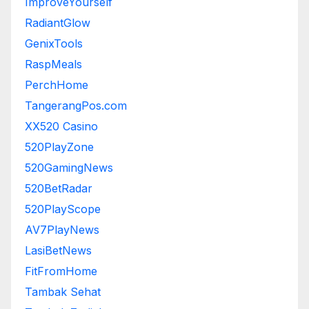
ImproveYourself
RadiantGlow
GenixTools
RaspMeals
PerchHome
TangerangPos.com
XX520 Casino
520PlayZone
520GamingNews
520BetRadar
520PlayScope
AV7PlayNews
LasiBetNews
FitFromHome
Tambak Sehat