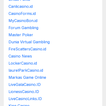
Canlicasino.id
CasinoForms.id
MyCasinoBon.id
Forum Gambling
Master Poker
Dunia Virtual Gambling
FireScattersCasino.id
Casino News
LockerCasino.id
laurelParkCasino.id
Markas Game Online
LiveGalaCasino.ID
LionessCasino.ID
LiveCasinoLinks.ID
King Casino