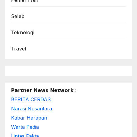
Pemerintah
Seleb
Teknologi
Travel
𝗣𝗮𝗿𝘁𝗻𝗲𝗿 𝗡𝗲𝘄𝘀 𝗡𝗲𝘁𝘄𝗼𝗿𝗸 :
BERITA CERDAS
Narasi Nusantara
Kabar Harapan
Warta Pedia
Lintas Fakta