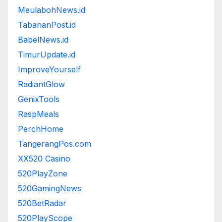
MeulabohNews.id
TabananPost.id
BabelNews.id
TimurUpdate.id
ImproveYourself
RadiantGlow
GenixTools
RaspMeals
PerchHome
TangerangPos.com
XX520 Casino
520PlayZone
520GamingNews
520BetRadar
520PlayScope