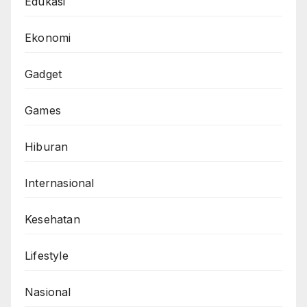
Edukasi
Ekonomi
Gadget
Games
Hiburan
Internasional
Kesehatan
Lifestyle
Nasional