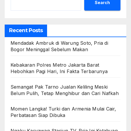
Search
Recent Posts
Mendadak Ambruk di Warung Soto, Pria di
Bogor Meninggal Sebelum Makan
Kebakaran Polres Metro Jakarta Barat
Hebohkan Pagi Hari, Ini Fakta Terbarunya
Semangat Pak Tarno Jualan Keliling Meski
Belum Pulih, Tetap Menghibur dan Cari Nafkah
Momen Langka! Turki dan Armenia Mulai Cair,
Perbatasan Siap Dibuka
Ngaku Karyawan Stasiun TV, Pria Ini Ketahuan