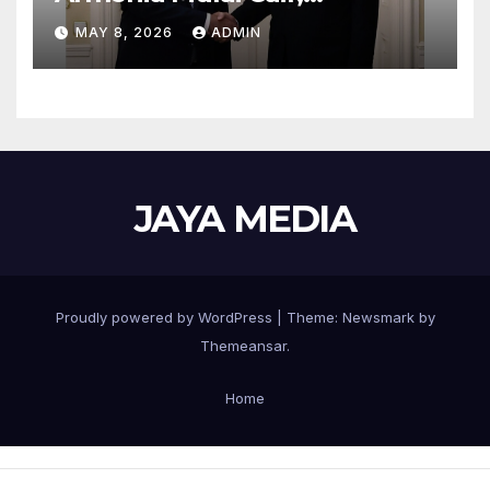
Perbatasan Siap Dibuka
MAY 8, 2026
ADMIN
JAYA MEDIA
Proudly powered by WordPress
|
Theme:
Newsmark
by
Themeansar
.
Home