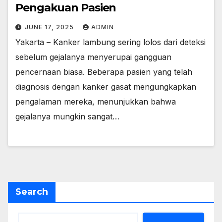
Pengakuan Pasien
JUNE 17, 2025
ADMIN
Yakarta – Kanker lambung sering lolos dari deteksi
sebelum gejalanya menyerupai gangguan
pencernaan biasa. Beberapa pasien yang telah
diagnosis dengan kanker gasat mengungkapkan
pengalaman mereka, menunjukkan bahwa
gejalanya mungkin sangat…
Search