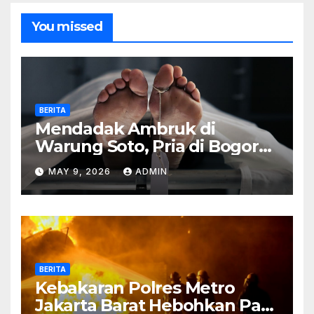
You missed
BERITA
Mendadak Ambruk di
Warung Soto, Pria di Bogor
Meninggal Sebelum Makan
MAY 9, 2026
ADMIN
BERITA
Kebakaran Polres Metro
Jakarta Barat Hebohkan Pagi