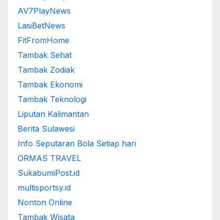
AV7PlayNews
LasiBetNews
FitFromHome
Tambak Sehat
Tambak Zodiak
Tambak Ekonomi
Tambak Teknologi
Liputan Kalimantan
Berita Sulawesi
Info Seputaran Bola Setiap hari
ORMAS TRAVEL
SukabumiPost.id
multisportsy.id
Nonton Online
Tambak Wisata