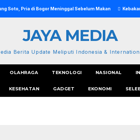
ng Soto, Pria di Bogor Meninggal Sebelum Makan
Kebakar
JAYA MEDIA
edia Berita Update Meliputi Indonesia & Internation
OLAHRAGA
TEKNOLOGI
NASIONAL
I
KESEHATAN
GADGET
EKONOMI
SELE