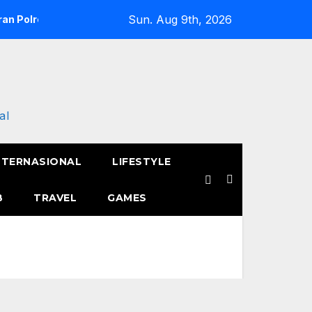
Sun. Aug 9th, 2026
an Polres Metro Jakarta Barat Hebohkan Pagi Hari, Ini Fakta 
al
NTERNASIONAL
LIFESTYLE
B
TRAVEL
GAMES