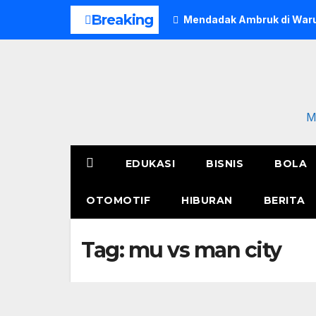
Skip
Breaking
Mendadak Ambruk di Waru
to
content
M
EDUKASI
BISNIS
BOLA
OTOMOTIF
HIBURAN
BERITA
Tag:
mu vs man city