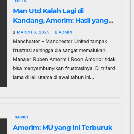
BERITA
Man Utd Kalah Lagi di
Kandang, Amorim: Hasil yang
Tak Bisa Diterima!
MARCH 6, 2025
ADMIN
Manchester – Manchester United tampak
frustrasi sehingga dia sangat memalukan.
Manajer Ruben Amorm I Roon Amorior tidak
bisa menyembunyikan frustrasinya. Di trifard
lama di lell utama di awal tahun ini…
GADGET
Amorim: MU yang Ini Terburuk