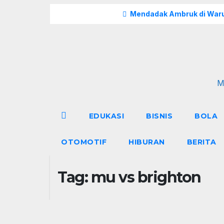
Skip
Breaking
Mendadak Ambruk di Waru
to
content
M
EDUKASI
BISNIS
BOLA
OTOMOTIF
HIBURAN
BERITA
Tag:
mu vs brighton