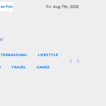
Fri. Aug 7th, 2026
an Polres Metro Jakarta Barat Hebohkan Pagi Hari, Ini Fakta 
al
NTERNASIONAL
LIFESTYLE
B
TRAVEL
GAMES