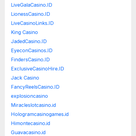
LiveGalaCasino.ID
LionessCasino.ID
LiveCasinoLinks.ID
King Casino
JadedCasino.ID
EyeconCasinos.ID
FindersCasino.ID
ExclusiveCasinoHire.ID
Jack Casino
FancyReelsCasino.ID
explosioncasino
Miracleslotcasino.id
Hologramcasinogames.id
Himontecasino.id
Guavacasino.id