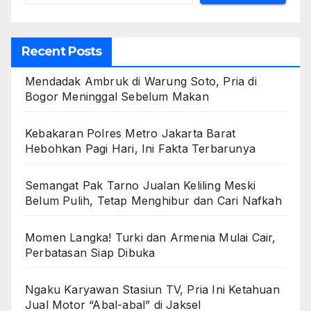
Recent Posts
Mendadak Ambruk di Warung Soto, Pria di
Bogor Meninggal Sebelum Makan
Kebakaran Polres Metro Jakarta Barat
Hebohkan Pagi Hari, Ini Fakta Terbarunya
Semangat Pak Tarno Jualan Keliling Meski
Belum Pulih, Tetap Menghibur dan Cari Nafkah
Momen Langka! Turki dan Armenia Mulai Cair,
Perbatasan Siap Dibuka
Ngaku Karyawan Stasiun TV, Pria Ini Ketahuan
Jual Motor “Abal-abal” di Jaksel