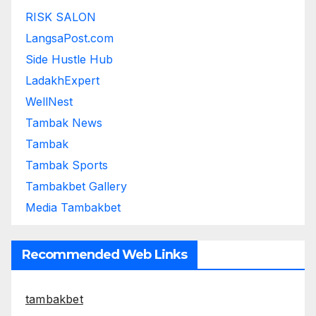
RISK SALON
LangsaPost.com
Side Hustle Hub
LadakhExpert
WellNest
Tambak News
Tambak
Tambak Sports
Tambakbet Gallery
Media Tambakbet
Recommended Web Links
tambakbet