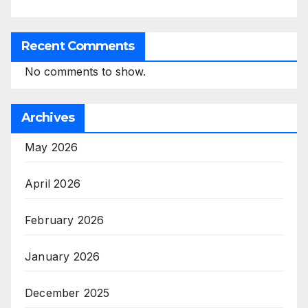
Recent Comments
No comments to show.
Archives
May 2026
April 2026
February 2026
January 2026
December 2025