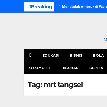
Skip
Breaking
Mendadak Ambruk di Waru
to
content
M
EDUKASI
BISNIS
BOLA
OTOMOTIF
HIBURAN
BERITA
Tag:
mrt tangsel