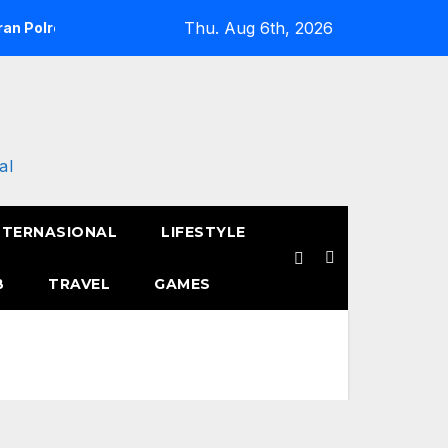
Thu. Aug 6th, 2026
an Polres Metro Jakarta Barat Hebohkan Pagi Hari, Ini Fakta 
al
NTERNASIONAL
LIFESTYLE
B
TRAVEL
GAMES