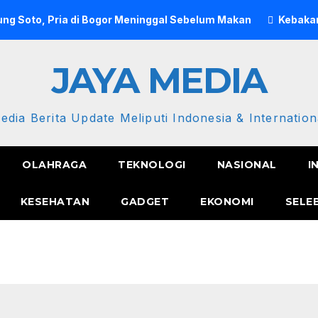
ng Soto, Pria di Bogor Meninggal Sebelum Makan
Kebakar
JAYA MEDIA
edia Berita Update Meliputi Indonesia & Internation
OLAHRAGA
TEKNOLOGI
NASIONAL
I
KESEHATAN
GADGET
EKONOMI
SELE