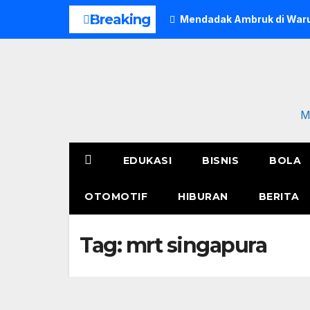
Skip
Breaking
Mendadak Ambruk di Waru
to
content
M
EDUKASI
BISNIS
BOLA
OTOMOTIF
HIBURAN
BERITA
Tag:
mrt singapura