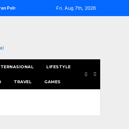
Fri. Aug 7th, 2026
an Polres Metro Jakarta Barat Hebohkan Pagi Hari, Ini Fakta 
al
NTERNASIONAL
LIFESTYLE
B
TRAVEL
GAMES