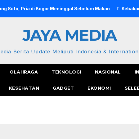
ng Soto, Pria di Bogor Meninggal Sebelum Makan
Kebakar
JAYA MEDIA
edia Berita Update Meliputi Indonesia & Internation
OLAHRAGA
TEKNOLOGI
NASIONAL
I
KESEHATAN
GADGET
EKONOMI
SELE