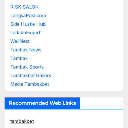
RISK SALON
LangsaPost.com
Side Hustle Hub
LadakhExpert
WellNest
Tambak News
Tambak
Tambak Sports
Tambakbet Gallery
Media Tambakbet
Recommended Web Links
tambakbet