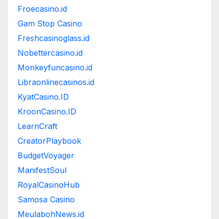
Froecasino.id
Gam Stop Casino
Freshcasinoglass.id
Nobettercasino.id
Monkeyfuncasino.id
Libraonlinecasinos.id
KyatCasino.ID
KroonCasino.ID
LearnCraft
CreatorPlaybook
BudgetVoyager
ManifestSoul
RoyalCasinoHub
Samosa Casino
MeulabohNews.id