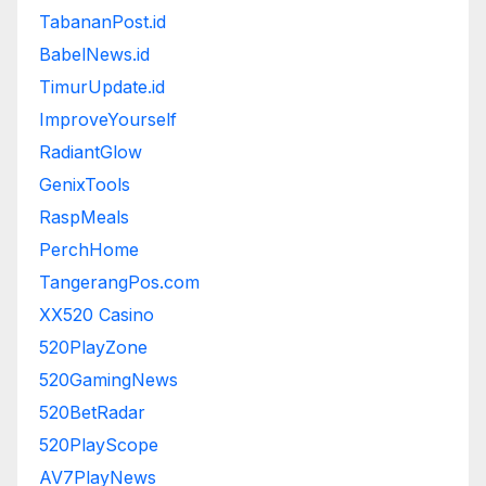
TabananPost.id
BabelNews.id
TimurUpdate.id
ImproveYourself
RadiantGlow
GenixTools
RaspMeals
PerchHome
TangerangPos.com
XX520 Casino
520PlayZone
520GamingNews
520BetRadar
520PlayScope
AV7PlayNews