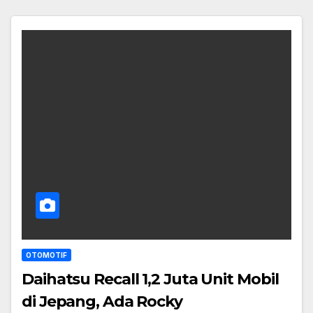
OTOMOTIF
Daihatsu Recall 1,2 Juta Unit Mobil
di Jepang, Ada Rocky