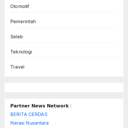
Otomotif
Pemerintah
Seleb
Teknologi
Travel
𝗣𝗮𝗿𝘁𝗻𝗲𝗿 𝗡𝗲𝘄𝘀 𝗡𝗲𝘁𝘄𝗼𝗿𝗸 :
BERITA CERDAS
Narasi Nusantara