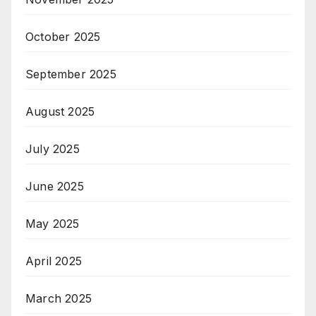
October 2025
September 2025
August 2025
July 2025
June 2025
May 2025
April 2025
March 2025