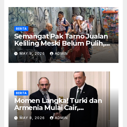
BERITA
Semangat Pak Tarno Jualan
Keliling Meski Belum Pulih,
Tetap Menghibur dan Cari
MAY 8, 2026
ADMIN
Nafkah
BERITA
Momen Langka! Turki dan
Armenia Mulai Cair,
Perbatasan Siap Dibuka
MAY 8, 2026
ADMIN