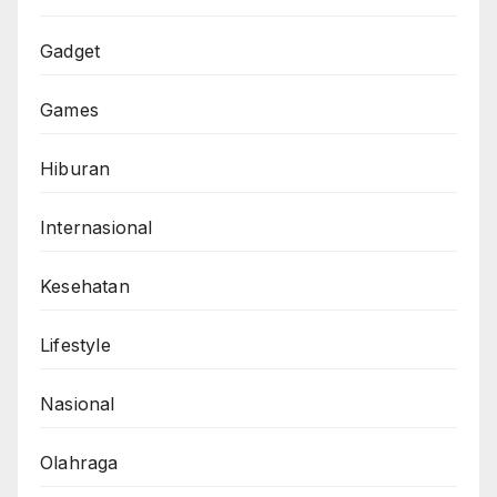
Gadget
Games
Hiburan
Internasional
Kesehatan
Lifestyle
Nasional
Olahraga