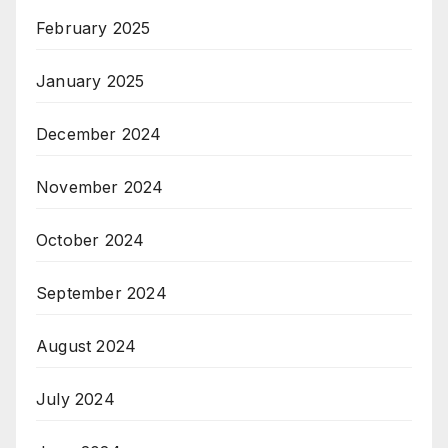
February 2025
January 2025
December 2024
November 2024
October 2024
September 2024
August 2024
July 2024