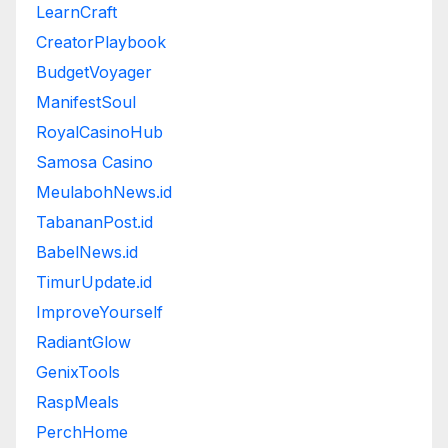
LearnCraft
CreatorPlaybook
BudgetVoyager
ManifestSoul
RoyalCasinoHub
Samosa Casino
MeulabohNews.id
TabananPost.id
BabelNews.id
TimurUpdate.id
ImproveYourself
RadiantGlow
GenixTools
RaspMeals
PerchHome