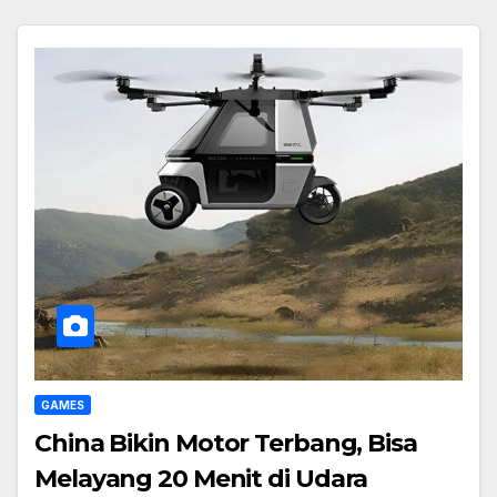
GAMES
China Bikin Motor Terbang, Bisa
Melayang 20 Menit di Udara