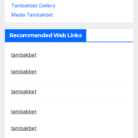
Tambakbet Gallery
Media Tambakbet
Recommended Web Links
tambakbet
tambakbet
tambakbet
tambakbet
tambakbet