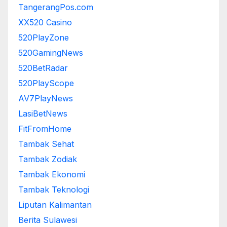
TangerangPos.com
XX520 Casino
520PlayZone
520GamingNews
520BetRadar
520PlayScope
AV7PlayNews
LasiBetNews
FitFromHome
Tambak Sehat
Tambak Zodiak
Tambak Ekonomi
Tambak Teknologi
Liputan Kalimantan
Berita Sulawesi