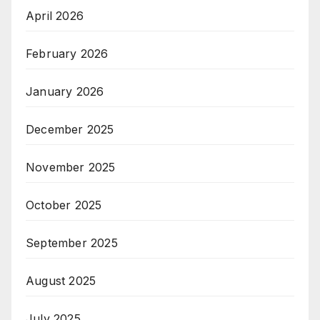
April 2026
February 2026
January 2026
December 2025
November 2025
October 2025
September 2025
August 2025
July 2025