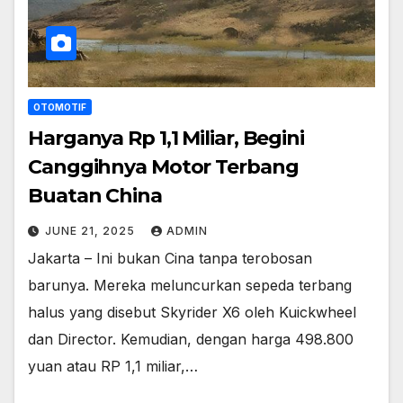
OTOMOTIF
Harganya Rp 1,1 Miliar, Begini
Canggihnya Motor Terbang
Buatan China
JUNE 21, 2025
ADMIN
Jakarta – Ini bukan Cina tanpa terobosan
barunya. Mereka meluncurkan sepeda terbang
halus yang disebut Skyrider X6 oleh Kuickwheel
dan Director. Kemudian, dengan harga 498.800
yuan atau RP 1,1 miliar,…