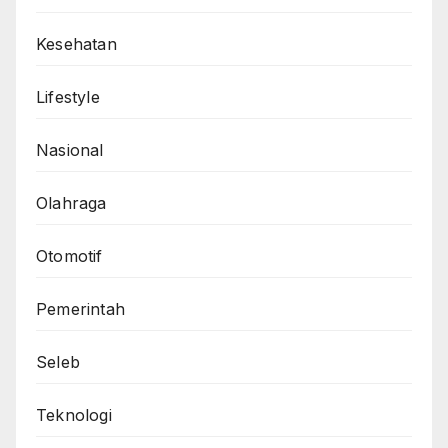
Kesehatan
Lifestyle
Nasional
Olahraga
Otomotif
Pemerintah
Seleb
Teknologi