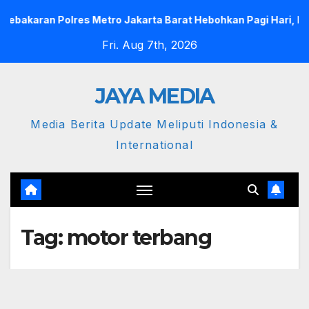
Skip
Polres Metro Jakarta Barat Hebohkan Pagi Hari, Ini Fakta Terb
to
Fri. Aug 7th, 2026
content
JAYA MEDIA
Media Berita Update Meliputi Indonesia &
International
Tag:
motor terbang