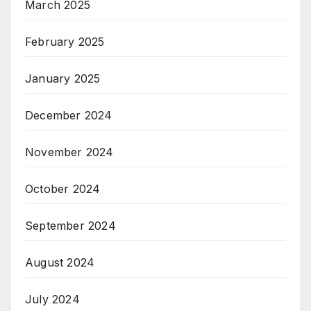
March 2025
February 2025
January 2025
December 2024
November 2024
October 2024
September 2024
August 2024
July 2024