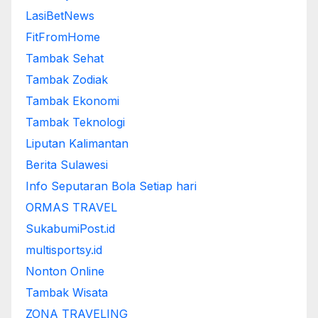
LasiBetNews
FitFromHome
Tambak Sehat
Tambak Zodiak
Tambak Ekonomi
Tambak Teknologi
Liputan Kalimantan
Berita Sulawesi
Info Seputaran Bola Setiap hari
ORMAS TRAVEL
SukabumiPost.id
multisportsy.id
Nonton Online
Tambak Wisata
ZONA TRAVELING