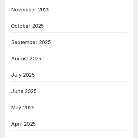
November 2025
October 2025
September 2025
August 2025
July 2025
June 2025
May 2025
April 2025