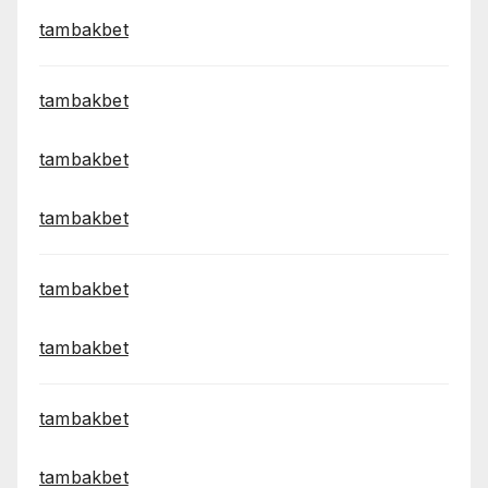
tambakbet
tambakbet
tambakbet
tambakbet
tambakbet
tambakbet
tambakbet
tambakbet