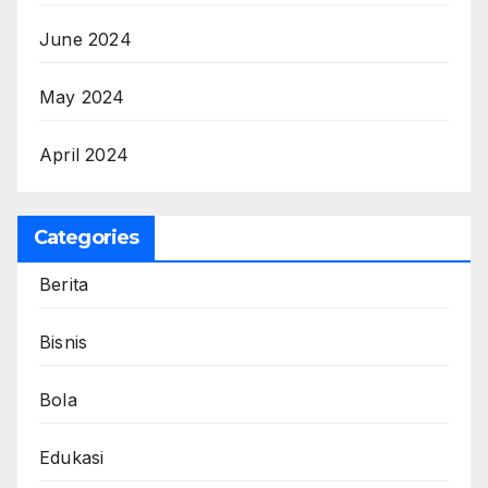
June 2024
May 2024
April 2024
Categories
Berita
Bisnis
Bola
Edukasi