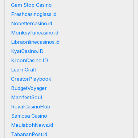
Gam Stop Casino
Freshcasinoglass.id
Nobettercasino.id
Monkeyfuncasino.id
Libraonlinecasinos.id
KyatCasino.ID
KroonCasino.ID
LearnCraft
CreatorPlaybook
BudgetVoyager
ManifestSoul
RoyalCasinoHub
Samosa Casino
MeulabohNews.id
TabananPost.id