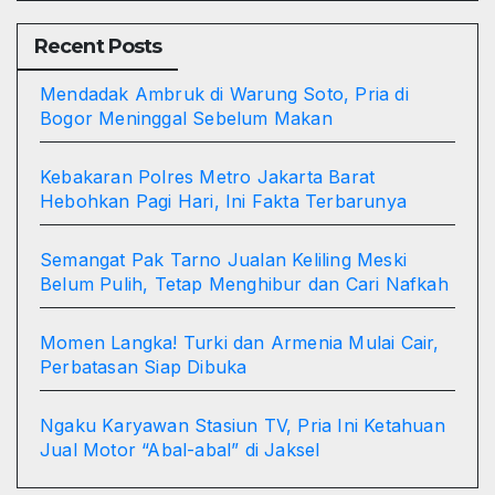
Recent Posts
Mendadak Ambruk di Warung Soto, Pria di
Bogor Meninggal Sebelum Makan
Kebakaran Polres Metro Jakarta Barat
Hebohkan Pagi Hari, Ini Fakta Terbarunya
Semangat Pak Tarno Jualan Keliling Meski
Belum Pulih, Tetap Menghibur dan Cari Nafkah
Momen Langka! Turki dan Armenia Mulai Cair,
Perbatasan Siap Dibuka
Ngaku Karyawan Stasiun TV, Pria Ini Ketahuan
Jual Motor “Abal-abal” di Jaksel