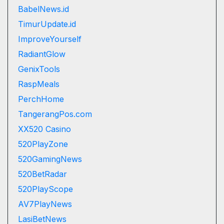
BabelNews.id
TimurUpdate.id
ImproveYourself
RadiantGlow
GenixTools
RaspMeals
PerchHome
TangerangPos.com
XX520 Casino
520PlayZone
520GamingNews
520BetRadar
520PlayScope
AV7PlayNews
LasiBetNews