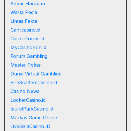
Kabar Harapan
Warta Pedia
Lintas Fakta
Canlicasino.id
CasinoForms.id
MyCasinoBon.id
Forum Gambling
Master Poker
Dunia Virtual Gambling
FireScattersCasino.id
Casino News
LockerCasino.id
laurelParkCasino.id
Markas Game Online
LiveGalaCasino.ID