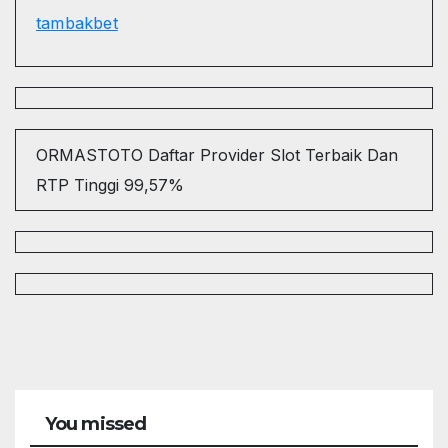
tambakbet
ORMASTOTO Daftar Provider Slot Terbaik Dan
RTP Tinggi 99,57%
You missed