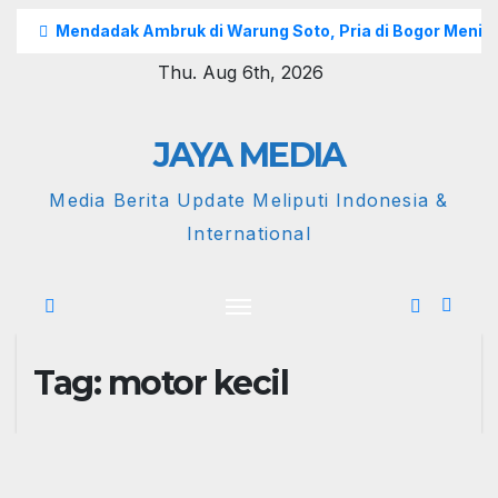
Skip
Mendadak Ambruk di Warung Soto, Pria di Bogor Meni
to
Thu. Aug 6th, 2026
content
JAYA MEDIA
Media Berita Update Meliputi Indonesia &
International
Tag:
motor kecil