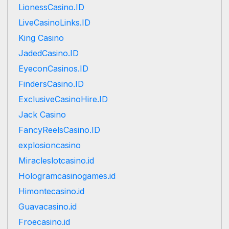
LionessCasino.ID
LiveCasinoLinks.ID
King Casino
JadedCasino.ID
EyeconCasinos.ID
FindersCasino.ID
ExclusiveCasinoHire.ID
Jack Casino
FancyReelsCasino.ID
explosioncasino
Miracleslotcasino.id
Hologramcasinogames.id
Himontecasino.id
Guavacasino.id
Froecasino.id