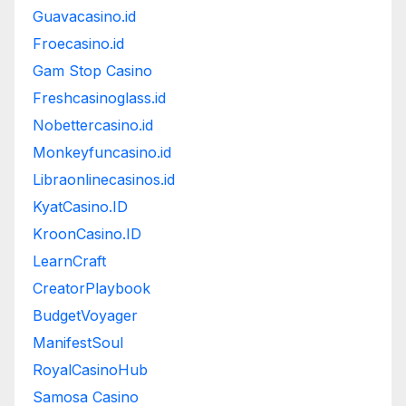
Guavacasino.id
Froecasino.id
Gam Stop Casino
Freshcasinoglass.id
Nobettercasino.id
Monkeyfuncasino.id
Libraonlinecasinos.id
KyatCasino.ID
KroonCasino.ID
LearnCraft
CreatorPlaybook
BudgetVoyager
ManifestSoul
RoyalCasinoHub
Samosa Casino