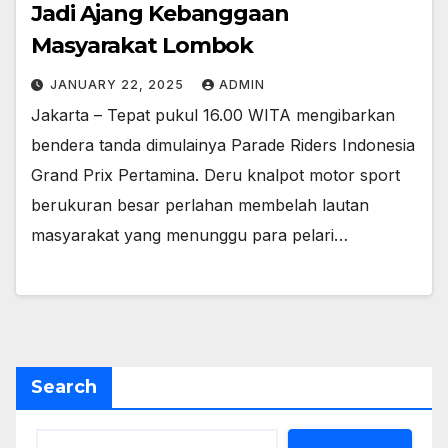
Jadi Ajang Kebanggaan
Masyarakat Lombok
JANUARY 22, 2025
ADMIN
Jakarta – Tepat pukul 16.00 WITA mengibarkan
bendera tanda dimulainya Parade Riders Indonesia
Grand Prix Pertamina. Deru knalpot motor sport
berukuran besar perlahan membelah lautan
masyarakat yang menunggu para pelari…
Search