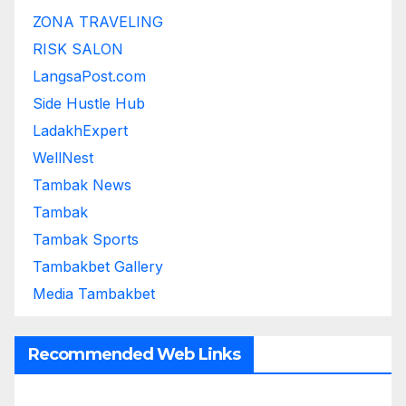
ZONA TRAVELING
RISK SALON
LangsaPost.com
Side Hustle Hub
LadakhExpert
WellNest
Tambak News
Tambak
Tambak Sports
Tambakbet Gallery
Media Tambakbet
Recommended Web Links