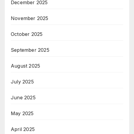
December 2025
November 2025
October 2025
September 2025
August 2025
July 2025
June 2025
May 2025
April 2025