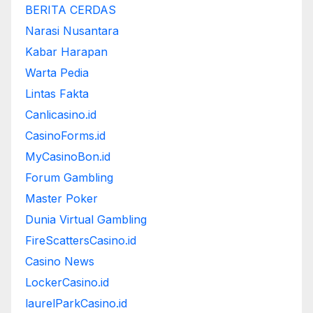
BERITA CERDAS
Narasi Nusantara
Kabar Harapan
Warta Pedia
Lintas Fakta
Canlicasino.id
CasinoForms.id
MyCasinoBon.id
Forum Gambling
Master Poker
Dunia Virtual Gambling
FireScattersCasino.id
Casino News
LockerCasino.id
laurelParkCasino.id