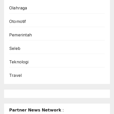
Olahraga
Otomotif
Pemerintah
Seleb
Teknologi
Travel
𝗣𝗮𝗿𝘁𝗻𝗲𝗿 𝗡𝗲𝘄𝘀 𝗡𝗲𝘁𝘄𝗼𝗿𝗸 :