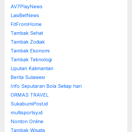
AV7PlayNews
LasiBetNews
FitFromHome
Tambak Sehat
Tambak Zodiak
Tambak Ekonomi
Tambak Teknologi
Liputan Kalimantan
Berita Sulawesi
Info Seputaran Bola Setiap hari
ORMAS TRAVEL
SukabumiPost.id
multisportsy.id
Nonton Online
Tambak Wisata