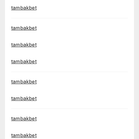
tambakbet
tambakbet
tambakbet
tambakbet
tambakbet
tambakbet
tambakbet
tambakbet