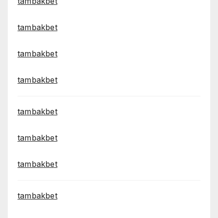
tambakbet
tambakbet
tambakbet
tambakbet
tambakbet
tambakbet
tambakbet
tambakbet