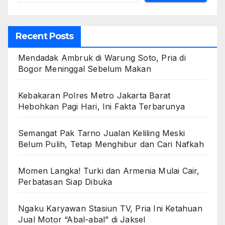
Recent Posts
Mendadak Ambruk di Warung Soto, Pria di
Bogor Meninggal Sebelum Makan
Kebakaran Polres Metro Jakarta Barat
Hebohkan Pagi Hari, Ini Fakta Terbarunya
Semangat Pak Tarno Jualan Keliling Meski
Belum Pulih, Tetap Menghibur dan Cari Nafkah
Momen Langka! Turki dan Armenia Mulai Cair,
Perbatasan Siap Dibuka
Ngaku Karyawan Stasiun TV, Pria Ini Ketahuan
Jual Motor “Abal-abal” di Jaksel