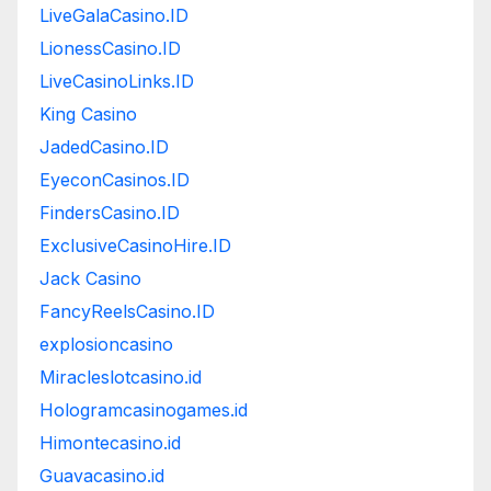
LiveGalaCasino.ID
LionessCasino.ID
LiveCasinoLinks.ID
King Casino
JadedCasino.ID
EyeconCasinos.ID
FindersCasino.ID
ExclusiveCasinoHire.ID
Jack Casino
FancyReelsCasino.ID
explosioncasino
Miracleslotcasino.id
Hologramcasinogames.id
Himontecasino.id
Guavacasino.id