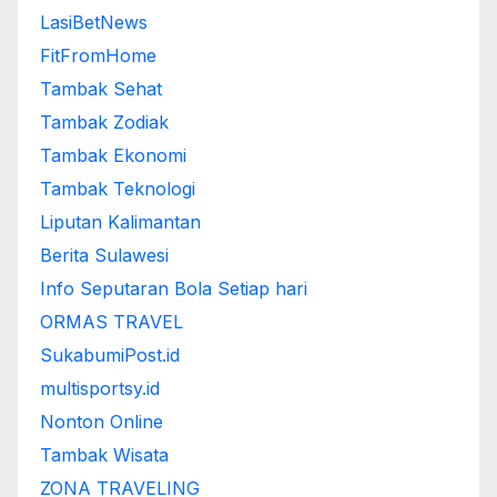
LasiBetNews
FitFromHome
Tambak Sehat
Tambak Zodiak
Tambak Ekonomi
Tambak Teknologi
Liputan Kalimantan
Berita Sulawesi
Info Seputaran Bola Setiap hari
ORMAS TRAVEL
SukabumiPost.id
multisportsy.id
Nonton Online
Tambak Wisata
ZONA TRAVELING