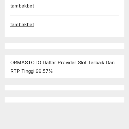
tambakbet
tambakbet
ORMASTOTO Daftar Provider Slot Terbaik Dan
RTP Tinggi 99,57%