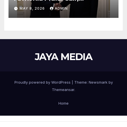
Perbatasan Siap Dibuka
MAY 8, 2026
ADMIN
JAYA MEDIA
Proudly powered by WordPress
|
Theme:
Newsmark
by
Themeansar
.
Home