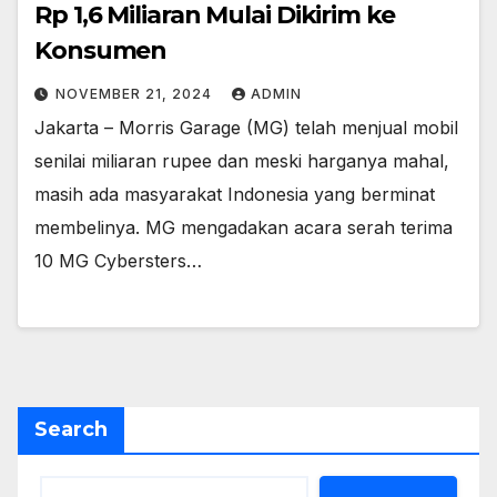
Rp 1,6 Miliaran Mulai Dikirim ke
Konsumen
NOVEMBER 21, 2024
ADMIN
Jakarta – Morris Garage (MG) telah menjual mobil
senilai miliaran rupee dan meski harganya mahal,
masih ada masyarakat Indonesia yang berminat
membelinya. MG mengadakan acara serah terima
10 MG Cybersters…
Search