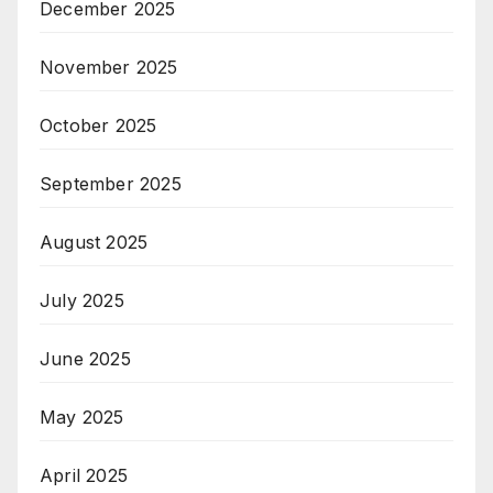
December 2025
November 2025
October 2025
September 2025
August 2025
July 2025
June 2025
May 2025
April 2025