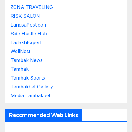
ZONA TRAVELING
RISK SALON
LangsaPost.com
Side Hustle Hub
LadakhExpert
WellNest
Tambak News
Tambak
Tambak Sports
Tambakbet Gallery
Media Tambakbet
Recommended Web Links