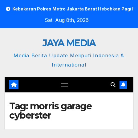
Skip
karan Polres Metro Jakarta Barat Hebohkan Pagi Hari, Ini Fakt
to
Sat. Aug 8th, 2026
content
JAYA MEDIA
Media Berita Update Meliputi Indonesia &
International
Tag:
morris garage
cyberster