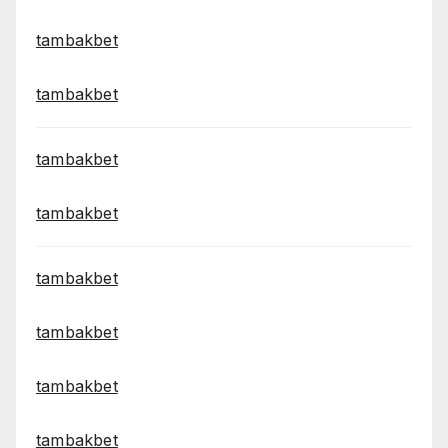
tambakbet
tambakbet
tambakbet
tambakbet
tambakbet
tambakbet
tambakbet
tambakbet