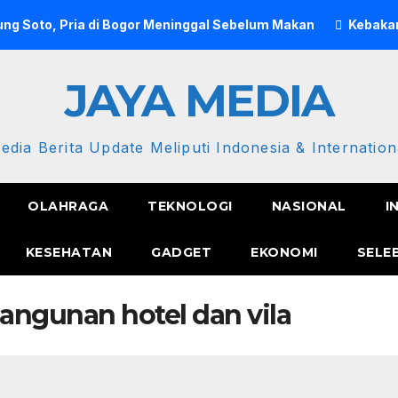
ng Soto, Pria di Bogor Meninggal Sebelum Makan
Kebakar
JAYA MEDIA
edia Berita Update Meliputi Indonesia & Internation
OLAHRAGA
TEKNOLOGI
NASIONAL
I
KESEHATAN
GADGET
EKONOMI
SELE
ngunan hotel dan vila