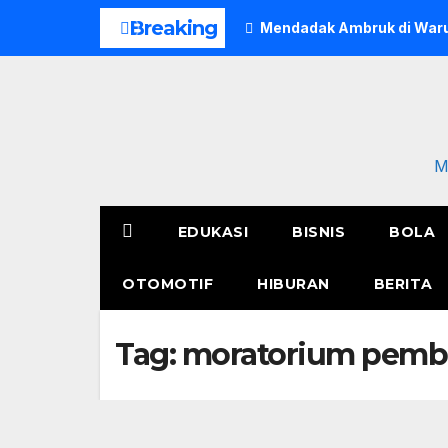
Skip
Breaking
Mendadak Ambruk di Waru
to
content
M
EDUKASI
BISNIS
BOLA
OTOMOTIF
HIBURAN
BERITA
Tag:
moratorium pemba