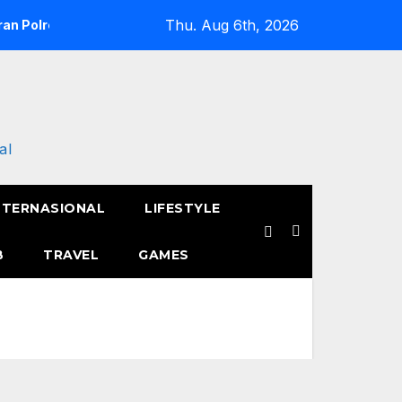
Thu. Aug 6th, 2026
an Polres Metro Jakarta Barat Hebohkan Pagi Hari, Ini Fakta 
al
NTERNASIONAL
LIFESTYLE
B
TRAVEL
GAMES