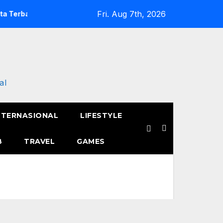
Fri. Aug 7th, 2026
runya
Semangat Pak Tarno Jualan Keliling Meski Belum Pul
al
NTERNASIONAL
LIFESTYLE
B
TRAVEL
GAMES