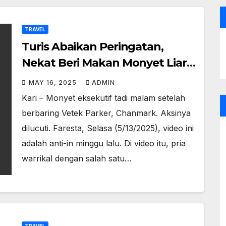
TRAVEL
Turis Abaikan Peringatan,
Nekat Beri Makan Monyet Liar
di Phi Phi Island
MAY 16, 2025
ADMIN
Kari – Monyet eksekutif tadi malam setelah
berbaring Vetek Parker, Chanmark. Aksinya
dilucuti. Faresta, Selasa (5/13/2025), video ini
adalah anti-in minggu lalu. Di video itu, pria
warrikal dengan salah satu…