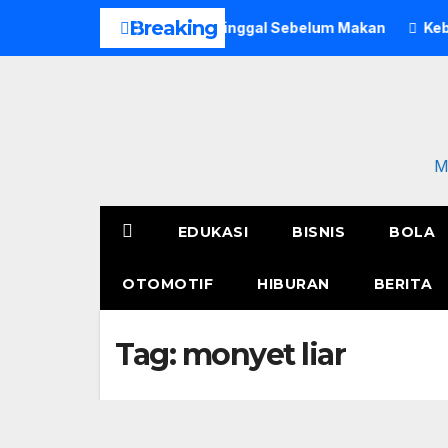
Skip
Breaking
to, Pria di Bogor Meninggal Sebelum Makan
Kebakaran Po
to
content
M
EDUKASI
BISNIS
BOLA
OTOMOTIF
HIBURAN
BERITA
Tag:
monyet liar