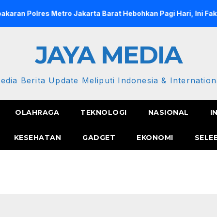
lres Metro Jakarta Barat Hebohkan Pagi Hari, Ini Fakta Terba
JAYA MEDIA
edia Berita Update Meliputi Indonesia & Internation
OLAHRAGA
TEKNOLOGI
NASIONAL
I
KESEHATAN
GADGET
EKONOMI
SELE