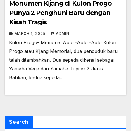
Monumen Kijang di Kulon Progo
Punya 2 Penghuni Baru dengan
Kisah Tragis
MARCH 1, 2025
ADMIN
Kulon Progo- Memorial Auto -Auto -Auto Kulon
Progo atau Kijang Memorial, dua penduduk baru
telah ditambahkan. Dua sepeda dikenal sebagai
Yamaha Vega dan Yamaha Jupiter Z Jenis.
Bahkan, kedua sepeda…
Search