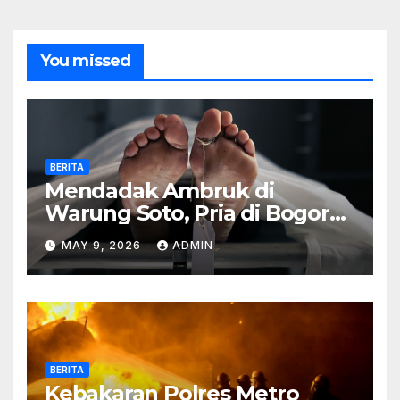
You missed
BERITA
Mendadak Ambruk di
Warung Soto, Pria di Bogor
Meninggal Sebelum Makan
MAY 9, 2026
ADMIN
BERITA
Kebakaran Polres Metro