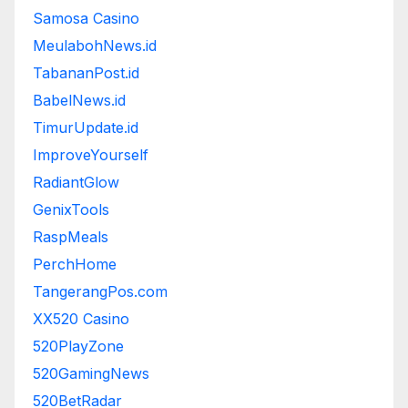
Samosa Casino
MeulabohNews.id
TabananPost.id
BabelNews.id
TimurUpdate.id
ImproveYourself
RadiantGlow
GenixTools
RaspMeals
PerchHome
TangerangPos.com
XX520 Casino
520PlayZone
520GamingNews
520BetRadar