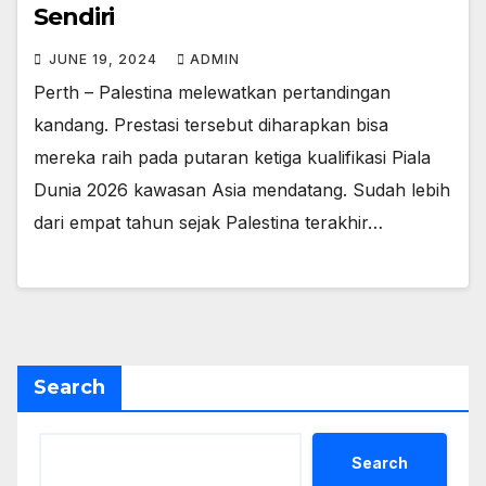
Sendiri
JUNE 19, 2024
ADMIN
Perth – Palestina melewatkan pertandingan
kandang. Prestasi tersebut diharapkan bisa
mereka raih pada putaran ketiga kualifikasi Piala
Dunia 2026 kawasan Asia mendatang. Sudah lebih
dari empat tahun sejak Palestina terakhir…
Search
Search