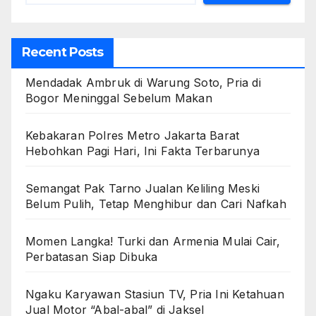
Recent Posts
Mendadak Ambruk di Warung Soto, Pria di
Bogor Meninggal Sebelum Makan
Kebakaran Polres Metro Jakarta Barat
Hebohkan Pagi Hari, Ini Fakta Terbarunya
Semangat Pak Tarno Jualan Keliling Meski
Belum Pulih, Tetap Menghibur dan Cari Nafkah
Momen Langka! Turki dan Armenia Mulai Cair,
Perbatasan Siap Dibuka
Ngaku Karyawan Stasiun TV, Pria Ini Ketahuan
Jual Motor “Abal-abal” di Jaksel