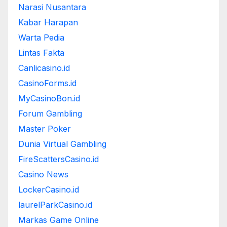
Narasi Nusantara
Kabar Harapan
Warta Pedia
Lintas Fakta
Canlicasino.id
CasinoForms.id
MyCasinoBon.id
Forum Gambling
Master Poker
Dunia Virtual Gambling
FireScattersCasino.id
Casino News
LockerCasino.id
laurelParkCasino.id
Markas Game Online