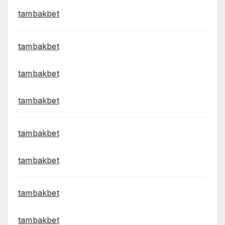
tambakbet
tambakbet
tambakbet
tambakbet
tambakbet
tambakbet
tambakbet
tambakbet