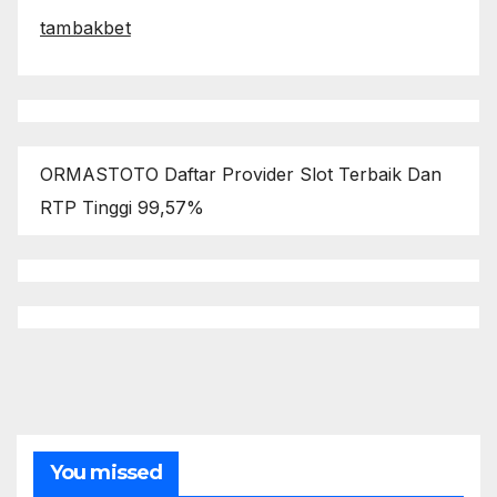
tambakbet
ORMASTOTO Daftar Provider Slot Terbaik Dan
RTP Tinggi 99,57%
You missed