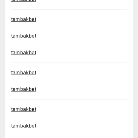
tambakbet
tambakbet
tambakbet
tambakbet
tambakbet
tambakbet
tambakbet