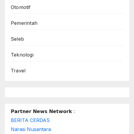
Otomotif
Pemerintah
Seleb
Teknologi
Travel
𝗣𝗮𝗿𝘁𝗻𝗲𝗿 𝗡𝗲𝘄𝘀 𝗡𝗲𝘁𝘄𝗼𝗿𝗸 :
BERITA CERDAS
Narasi Nusantara