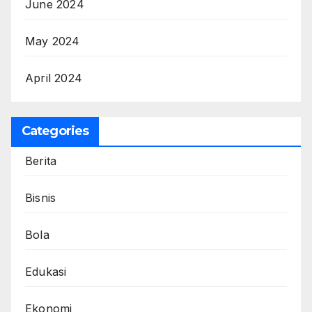
June 2024
May 2024
April 2024
Categories
Berita
Bisnis
Bola
Edukasi
Ekonomi