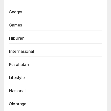
Gadget
Games
Hiburan
Internasional
Kesehatan
Lifestyle
Nasional
Olahraga