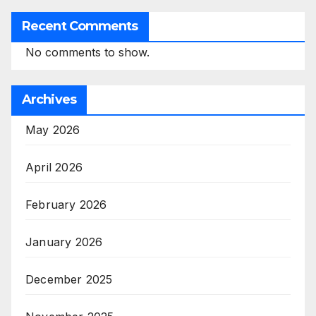
Recent Comments
No comments to show.
Archives
May 2026
April 2026
February 2026
January 2026
December 2025