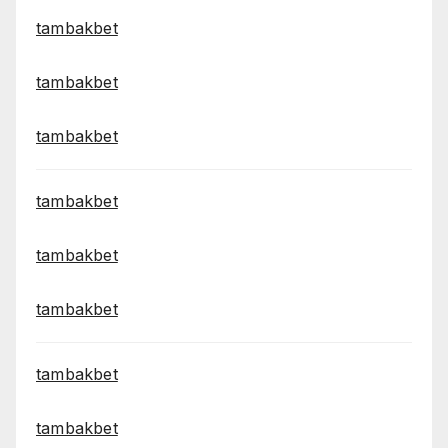
tambakbet
tambakbet
tambakbet
tambakbet
tambakbet
tambakbet
tambakbet
tambakbet