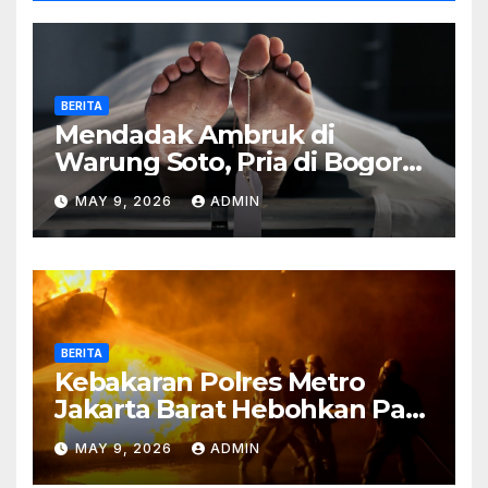
BERITA
Mendadak Ambruk di
Warung Soto, Pria di Bogor
Meninggal Sebelum Makan
MAY 9, 2026
ADMIN
BERITA
Kebakaran Polres Metro
Jakarta Barat Hebohkan Pagi
Hari, Ini Fakta Terbarunya
MAY 9, 2026
ADMIN