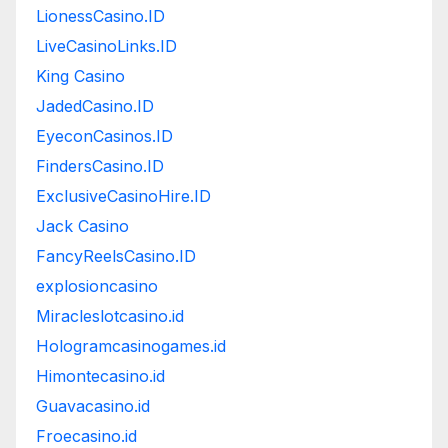
LionessCasino.ID
LiveCasinoLinks.ID
King Casino
JadedCasino.ID
EyeconCasinos.ID
FindersCasino.ID
ExclusiveCasinoHire.ID
Jack Casino
FancyReelsCasino.ID
explosioncasino
Miracleslotcasino.id
Hologramcasinogames.id
Himontecasino.id
Guavacasino.id
Froecasino.id