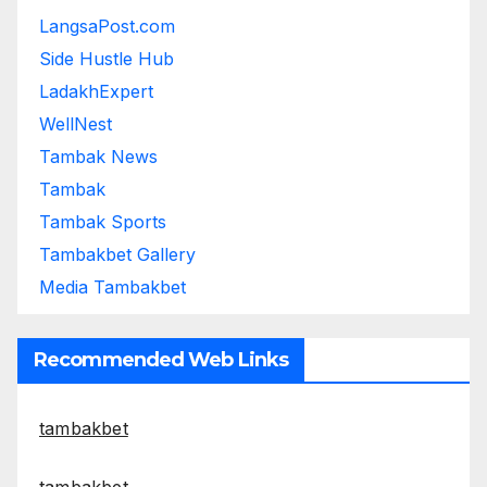
LangsaPost.com
Side Hustle Hub
LadakhExpert
WellNest
Tambak News
Tambak
Tambak Sports
Tambakbet Gallery
Media Tambakbet
Recommended Web Links
tambakbet
tambakbet