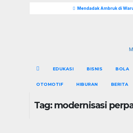
Skip
Breaking
Mendadak Ambruk di Waru
to
content
M
EDUKASI
BISNIS
BOLA
OTOMOTIF
HIBURAN
BERITA
Tag:
modernisasi perp