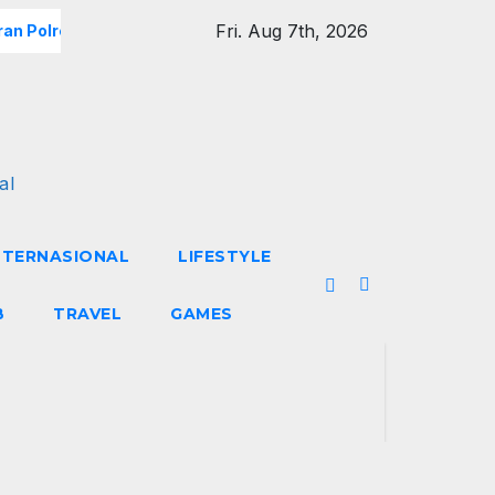
Fri. Aug 7th, 2026
an Polres Metro Jakarta Barat Hebohkan Pagi Hari, Ini Fakta 
al
NTERNASIONAL
LIFESTYLE
B
TRAVEL
GAMES