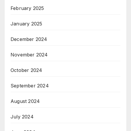
February 2025
January 2025
December 2024
November 2024
October 2024
September 2024
August 2024
July 2024