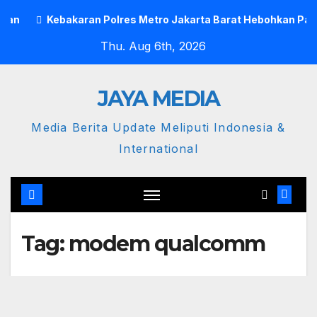
Skip
Kebakaran Polres Metro Jakarta Barat Hebohkan Pagi Hari, In
to
Thu. Aug 6th, 2026
content
JAYA MEDIA
Media Berita Update Meliputi Indonesia &
International
Tag:
modem qualcomm