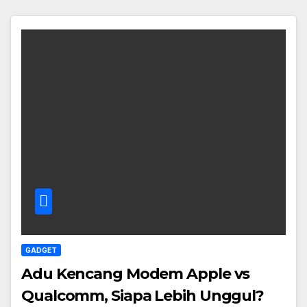
GADGET
Adu Kencang Modem Apple vs
Qualcomm, Siapa Lebih Unggul?