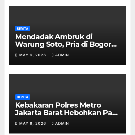
BERITA
Mendadak Ambruk di
Warung Soto, Pria di Bogor
Meninggal Sebelum Makan
MAY 9, 2026
ADMIN
BERITA
Kebakaran Polres Metro
Jakarta Barat Hebohkan Pagi
Hari, Ini Fakta Terbarunya
MAY 9, 2026
ADMIN