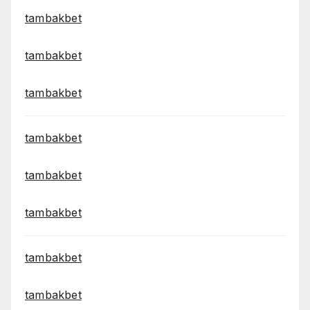
tambakbet
tambakbet
tambakbet
tambakbet
tambakbet
tambakbet
tambakbet
tambakbet