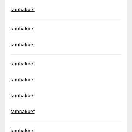
tambakbet
tambakbet
tambakbet
tambakbet
tambakbet
tambakbet
tambakbet
tambakbet