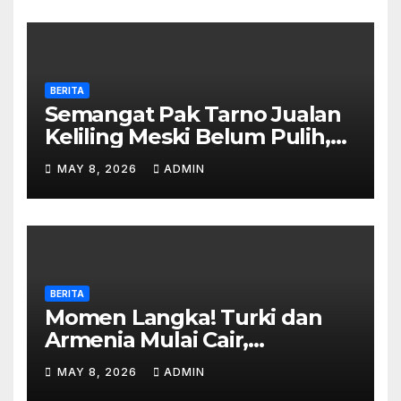
BERITA
Semangat Pak Tarno Jualan
Keliling Meski Belum Pulih,
Tetap Menghibur dan Cari
MAY 8, 2026
ADMIN
Nafkah
BERITA
Momen Langka! Turki dan
Armenia Mulai Cair,
Perbatasan Siap Dibuka
MAY 8, 2026
ADMIN