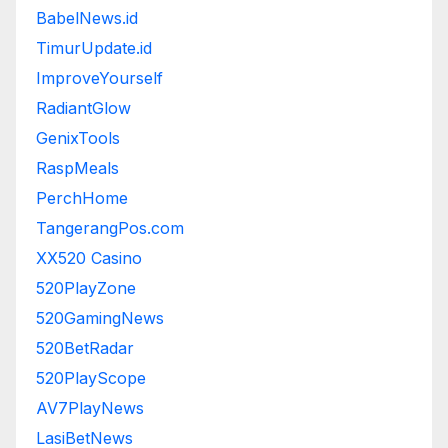
BabelNews.id
TimurUpdate.id
ImproveYourself
RadiantGlow
GenixTools
RaspMeals
PerchHome
TangerangPos.com
XX520 Casino
520PlayZone
520GamingNews
520BetRadar
520PlayScope
AV7PlayNews
LasiBetNews