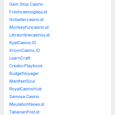
Gam Stop Casino
Freshcasinoglass.id
Nobettercasino.id
Monkeyfuncasino.id
Libraonlinecasinos.id
KyatCasino.ID
KroonCasino.ID
LearnCraft
CreatorPlaybook
BudgetVoyager
ManifestSoul
RoyalCasinoHub
Samosa Casino
MeulabohNews.id
TabananPost.id